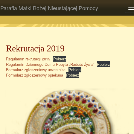
Parafia Matki Bożej Nieustającej Pomocy
P
Rekrutacja 2019
Regulamin rekrutacji 2019
Pobierz
Regulamin Dziennego Domu Pobytu „Radość Życia”
Pobierz
Formularz zgłoszeniowy uczestnika
Pobierz
Formularz zgłoszeniowy opiekuna
Pobierz