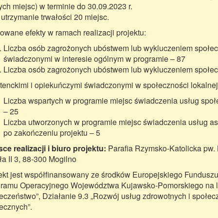
ch miejsc) w terminie do 30.09.2023 r.
 utrzymanie trwałości 20 miejsc.
owane efekty w ramach realizacji projektu:
Liczba osób zagrożonych ubóstwem lub wykluczeniem społec
świadczonymi w interesie ogólnym w programie – 87
Liczba osób zagrożonych ubóstwem lub wykluczeniem społec
tenckimi i opiekuńczymi świadczonymi w społeczności lokalnej
Liczba wspartych w programie miejsc świadczenia usług społe
– 25
Liczba utworzonych w programie miejsc świadczenia usług asy
po zakończeniu projektu – 5
sce realizacji i biuro projektu:
Parafia Rzymsko-Katolicka pw. 
a II 3, 88-300 Mogilno
ekt jest współfinansowany ze środków Europejskiego Fundus
ramu Operacyjnego Województwa Kujawsko-Pomorskiego na lat
eczeństwo”, Działanie 9.3 „Rozwój usług zdrowotnych i społec
ecznych”.