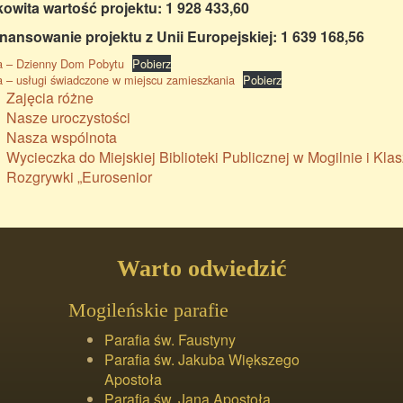
owita wartość projektu: 1 928 433,60
nansowanie projektu z Unii Europejskiej: 1 639 168,56
a – Dzienny Dom Pobytu
Pobierz
a – usługi świadczone w miejscu zamieszkania
Pobierz
Zajęcia różne
Nasze uroczystości
Nasza wspólnota
Wycieczka do Miejskiej Biblioteki Publicznej w Mogilnie i Kl
Rozgrywki „Eurosenior
Warto odwiedzić
Mogileńskie parafie
Parafia św. Faustyny
Parafia św. Jakuba Większego
Apostoła
Parafia św. Jana Apostoła