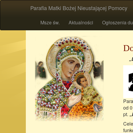
Parafia Matki Bożej Nieustającej Pomocy
Msze św.
Aktualności
Ogłoszenia du
Do
„Do
Para
od 0
pt.
„
Cele
funk