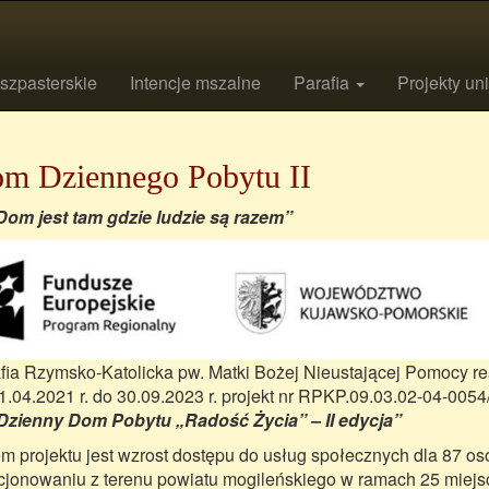
szpasterskie
Intencje mszalne
Parafia
Projekty un
m Dziennego Pobytu II
m jest tam gdzie ludzie są razem”
fia Rzymsko-Katolicka pw. Matki Bożej Nieustającej Pomocy re
1.04.2021 r. do 30.09.2023 r. projekt nr RPKP.09.03.02-04-005
Dzienny Dom Pobytu „Radość Życia” – II edycja”
m projektu jest wzrost dostępu do usług społecznych dla 87 o
cjonowaniu z terenu powiatu mogileńskiego w ramach 25 miejsc