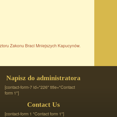
asztoru Zakonu Braci Mniejszych Kapucynów.
Napisz do administratora
[contact-form-7 id="226" title="Contact
form 1"]
Contact Us
[contact-form 1 "Contact form 1"]