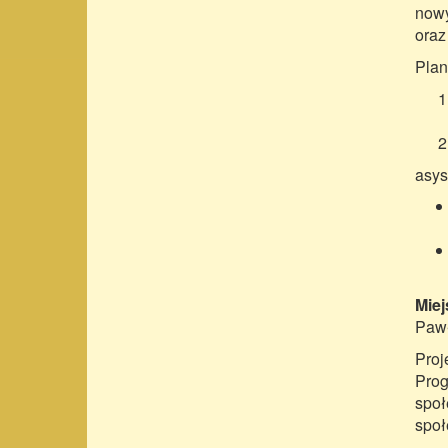
nowy
oraz
Plan
asys
Miej
Pawł
Proj
Prog
społ
społ