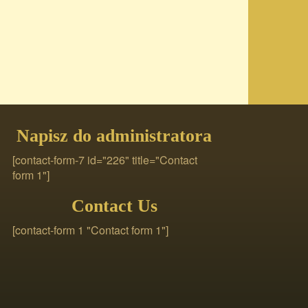
Napisz do administratora
[contact-form-7 id="226" title="Contact
form 1"]
Contact Us
[contact-form 1 "Contact form 1"]