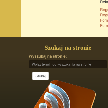
Rekr
Regu
Regu
Form
Form
Szukaj na stronie
Wyszukaj na stronie:
Szukaj