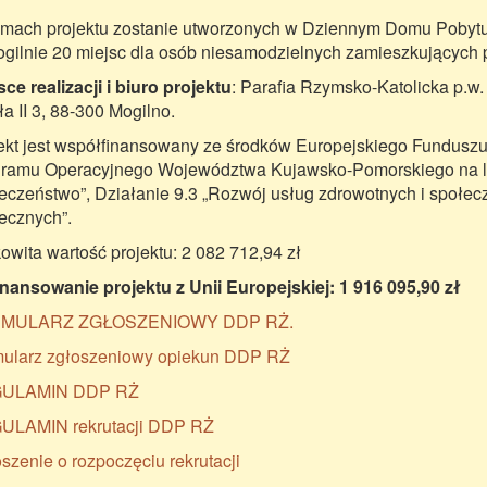
mach projektu zostanie utworzonych w Dziennym Domu Pobytu
gilnie 20 miejsc dla osób niesamodzielnych zamieszkujących p
sce realizacji i biuro projektu
: Parafia Rzymsko-Katolicka p.w.
a II 3, 88-300 Mogilno.
ekt jest współfinansowany ze środków Europejskiego Fundus
ramu Operacyjnego Województwa Kujawsko-Pomorskiego na lat
eczeństwo”, Działanie 9.3 „Rozwój usług zdrowotnych i społec
ecznych”.
owita wartość projektu: 2 082 712,94 zł
nansowanie projektu z Unii Europejskiej: 1 916 095,90 zł
MULARZ ZGŁOSZENIOWY DDP RŻ.
ularz zgłoszeniowy opiekun DDP RŻ
ULAMIN DDP RŻ
ULAMIN rekrutacji DDP RŻ
szenie o rozpoczęciu rekrutacji