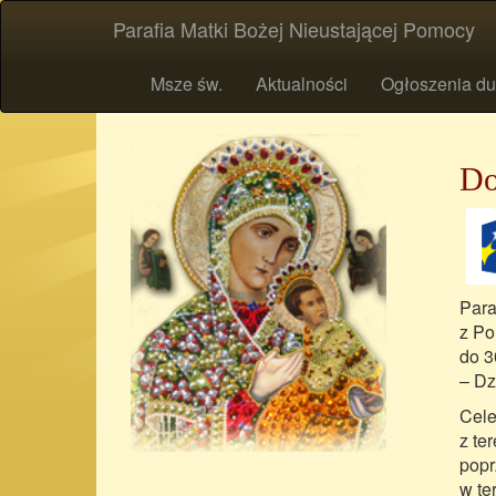
Parafia Matki Bożej Nieustającej Pomocy
Msze św.
Aktualności
Ogłoszenia du
Do
Para
z Po
do 3
– Dz
Cele
z te
popr
w te