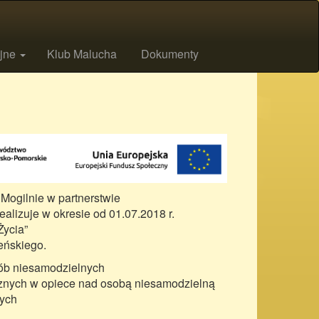
ijne
Klub Malucha
Dokumenty
Mogilnie w partnerstwie
izuje w okresie od 01.07.2018 r.
Życia”
eńskiego.
sób niesamodzielnych
cznych w opiece nad osobą niesamodzielną
cych