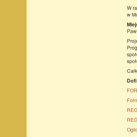
W ra
w Mo
Miej
Pawł
Proj
Prog
społ
społ
Całk
Dofi
FOR
Form
REG
REG
Ogło