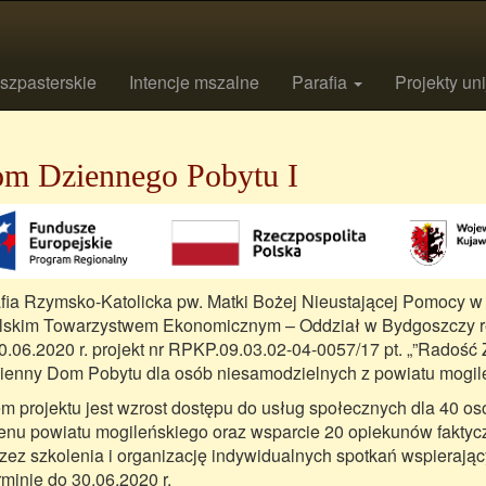
szpasterskie
Intencje mszalne
Parafia
Projekty un
m Dziennego Pobytu I
fia Rzymsko-Katolicka pw. Matki Bożej Nieustającej Pomocy w 
lskim Towarzystwem Ekonomicznym – Oddział w Bydgoszczy real
0.06.2020 r. projekt nr RPKP.09.03.02-04-0057/17 pt. „”Radość 
ienny Dom Pobytu dla osób niesamodzielnych z powiatu mogil
m projektu jest wzrost dostępu do usług społecznych dla 40 o
renu powiatu mogileńskiego oraz wsparcie 20 opiekunów fakty
zez szkolenia i organizację indywidualnych spotkań wspierają
rminie do 30.06.2020 r.