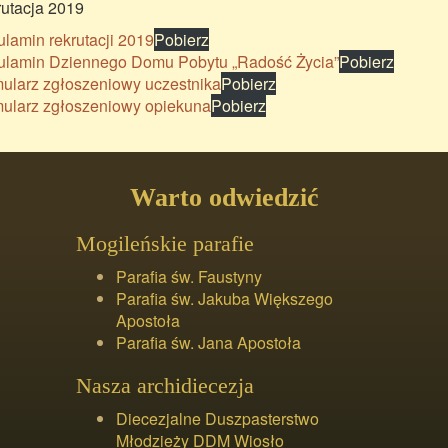
utacja 2019
lamin rekrutacji 2019
Pobierz
lamin Dziennego Domu Pobytu „Radość Życia”
Pobierz
ularz zgłoszeniowy uczestnika
Pobierz
ularz zgłoszeniowy opiekuna
Pobierz
Warto odwiedzić
Mogileńskie parafie
Parafia św. Faustyny
Parafia św. Jakuba Większego
Apostoła
Parafia św. Jana Apostoła
Nasza archidiecezja
Diecezjalne Duszpasterstwo
Młodzieży DDM Wiosło