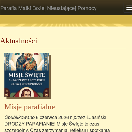
Parafia Matki Bożej Nieustającej Pomocy
P
Aktualności
Misje parafialne
Opublikowano
6 czerwca 2026 r.
przez
ŁJasiński
DRODZY PARAFIANIE! Misje Święte to czas
szczególny. Czas zatrzymania, refleksji i spotkania