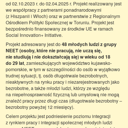
od 02.10.2023 r. do 02.04.2025 r. Projekt realizowany jest
we współpracy z partnerami ponadnarodowymi
(z Hiszpanii i Włoch) oraz w partnerstwie z Regionalnym
Ośrodkiem Polityki Społecznej w Toruniu. Projekt jest
bezpośrednio finansowany ze środków UE w ramach
Social Innovation+ Initiative.
Projekt adresowany jest do
48 młodych ludzi z grupy
NEET (osoby, które nie pracują, nie uczą się,
nie studiują i nie dokształcają się) w wieku od 18
do 29 lat
, zamieszkujących województwo kujawsko-
pomorskie, w tym w szczególności do osób w wyjątkowo
trudnej sytuacji, tj. osób długotrwale bezrobotnych,
nieaktywnych na rynku pracy i niezarejestrowanych jako
bezrobotne, a także młodzi ludzi, którzy ze względu
na niepełnosprawność fizyczną lub umysłową nie mogą
znaleźć pracy przez długi czas (długotrwale bezrobotny –
bezrobotny powyżej 12 miesięcy).
Celem projektu jest podniesienie poziomu integracji
z rynkiem pracy i integracji społecznej młodych ludzi