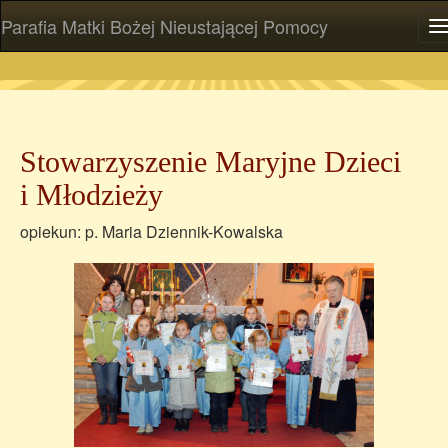
Parafia Matki Bożej Nieustającej Pomocy
P
Stowarzyszenie Maryjne Dzieci
i Młodzieży
opiekun: p. Maria Dziennik-Kowalska