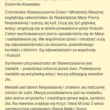
Dziennik=Kowalska.
Członkowie Stowarzyszenia Dzieci i Młodzieży Maryjnej
pogłębiają nabożeństwo do Najświętszej Maryi Panny
Niepokalanej i szerzą Jej kult. Uczą się żyć głęboką
wiarą i angażują się w dzieła prowadzone przez Kościół.
Celem wychowawczym jest tu upodabnianie się do Maryi
i naśladowanie jej. We wspólnocie dzieci i młodzież uczą
się odpowiedzialności za otoczenie, prawidłowego
kontaktu z bliźnimi. Są odpowiedzialni za wspólnotę
i Kościół.
Symbolem przynależności do Stowarzyszenia jest
medalik – prawdziwa ochrona przed złem. Poświęcone
medaliki są wizytówką wiary i tarczą odbijającą wszelkie
zło.
Medalik jest darem Niepokalanej i znakiem Jej matczynej
miłości do ludzi. Maryja przedstawiona jest na medaliku
jako wolna od grzechu i miażdżąca głowę węża, symbolu
zła. Na rewersie znajduje się krzyż i litera M oraz 2 serca
namaszczone cierpieniem (Serce Matki i Syna).