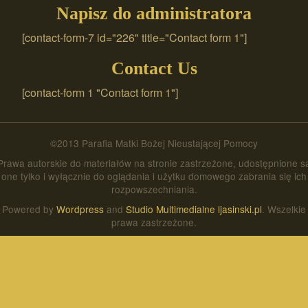
Napisz do administratora
[contact-form-7 id="226" title="Contact form 1"]
Contact Us
[contact-form 1 "Contact form 1"]
©2013 Parafia Matki Bożej Nieustającej Pomocy
Prawa autorskie do materiałów na stronie zastrzeżone, udostępnione s
one tylko i wyłącznie do oglądania i użytku domowego zabrania się ich
rozpowszechniania.
Powered by
Wordpress
and
Studio Multimedialne ljasinski.pl
. Wszelkie
prawa zastrzeżone.