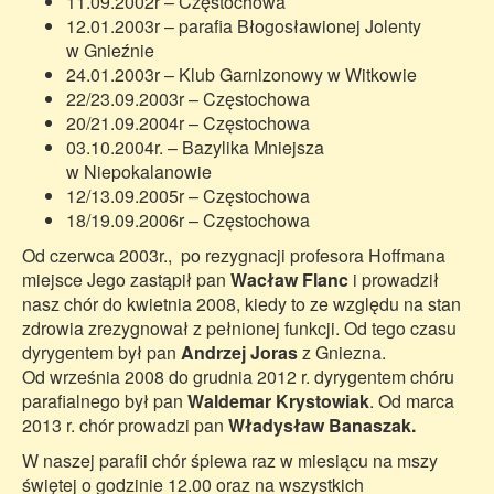
11.09.2002r – Częstochowa
12.01.2003r – parafia Błogosławionej Jolenty
w Gnieźnie
24.01.2003r – Klub Garnizonowy w Witkowie
22/23.09.2003r – Częstochowa
20/21.09.2004r – Częstochowa
03.10.2004r. – Bazylika Mniejsza
w Niepokalanowie
12/13.09.2005r – Częstochowa
18/19.09.2006r – Częstochowa
Od czerwca 2003r., po rezygnacji profesora Hoffmana
miejsce Jego zastąpił pan
Wacław Flanc
i prowadził
nasz chór do kwietnia 2008, kiedy to ze względu na stan
zdrowia zrezygnował z pełnionej funkcji. Od tego czasu
dyrygentem był pan
Andrzej Joras
z Gniezna.
Od września 2008 do grudnia 2012 r. dyrygentem chóru
parafialnego był pan
Waldemar Krystowiak
. Od marca
2013 r. chór prowadzi pan
Władysław Banaszak.
W naszej parafii chór śpiewa raz w miesiącu na mszy
świętej o godzinie 12.00 oraz na wszystkich