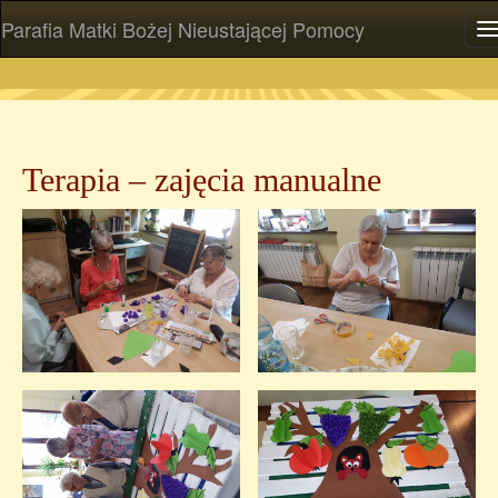
Parafia Matki Bożej Nieustającej Pomocy
P
Terapia – zajęcia manualne