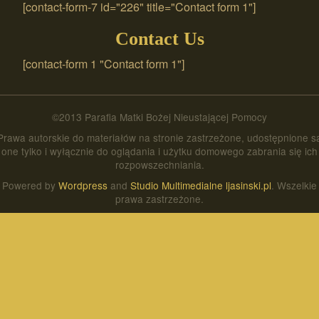
[contact-form-7 id="226" title="Contact form 1"]
Contact Us
[contact-form 1 "Contact form 1"]
©2013 Parafia Matki Bożej Nieustającej Pomocy
Prawa autorskie do materiałów na stronie zastrzeżone, udostępnione s
one tylko i wyłącznie do oglądania i użytku domowego zabrania się ich
rozpowszechniania.
Powered by
Wordpress
and
Studio Multimedialne ljasinski.pl
. Wszelkie
prawa zastrzeżone.