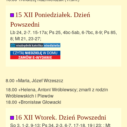
15 XII Poniedziałek. Dzień
Powszedni
Lb 24, 2-7. 15-17a; Ps 25, 4bc-5ab, 6-7bc, 8-9; Ps 85,
8; Mt 21, 23-27;
8.00 +Maria, Józef Wrzeszcz
18.00 +Helena, Antoni Wróblewscy; zmarli z rodzin
Wróblewskich i Plewów
18.00 +Bronisław Głowacki
16 XII Wtorek. Dzień Powszedni
So 3, 1-2. 9-13; Ps 34, 2-3, 6-7, 17-18, 19 i 23; ; Mt