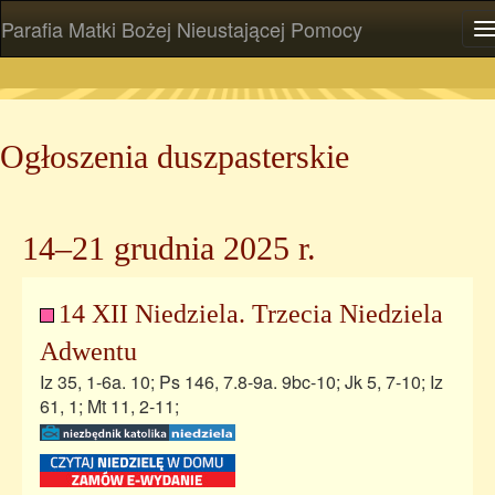
Parafia Matki Bożej Nieustającej Pomocy
P
Ogłoszenia duszpasterskie
14–21 grudnia 2025 r.
14 XII Niedziela. Trzecia Niedziela
Adwentu
Iz 35, 1-6a. 10; Ps 146, 7.8-9a. 9bc-10; Jk 5, 7-10; Iz
61, 1; Mt 11, 2-11;