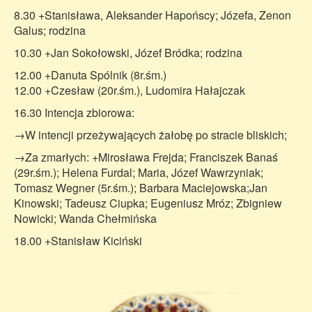
8.30 +Stanisława, Aleksander Hapońscy; Józefa, Zenon
Galus; rodzina
10.30 +Jan Sokołowski, Józef Bródka; rodzina
12.00 +Danuta Spólnik (8r.śm.)
12.00 +Czesław (20r.śm.), Ludomira Hałajczak
16.30 Intencja zbiorowa:
→W intencji przeżywających żałobę po stracie bliskich;
→Za zmarłych: +Mirosława Frejda; Franciszek Banaś
(29r.śm.); Helena Furdal; Maria, Józef Wawrzyniak;
Tomasz Wegner (5r.śm.); Barbara Maciejowska;Jan
Kinowski; Tadeusz Ciupka; Eugeniusz Mróz; Zbigniew
Nowicki; Wanda Chełmińska
18.00 +Stanisław Kiciński