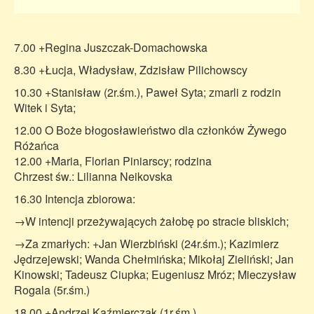
7.00 +Regina Juszczak-Domachowska
8.30 +Łucja, Władysław, Zdzisław Pilichowscy
10.30 +Stanisław (2r.śm.), Paweł Syta; zmarli z rodzin
Witek i Syta;
12.00 O Boże błogosławieństwo dla członków Żywego
Różańca
12.00 +Maria, Florian Piniarscy; rodzina
Chrzest św.: Lilianna Neikovska
16.30 Intencja zbiorowa:
→W intencji przeżywających żałobę po stracie bliskich;
→Za zmarłych: +Jan Wierzbiński (24r.śm.); Kazimierz
Jędrzejewski; Wanda Chełmińska; Mikołaj Zieliński; Jan
Kinowski; Tadeusz Ciupka; Eugeniusz Mróz; Mieczysław
Rogala (5r.śm.)
18.00 +Andrzej Kaźmierczak (1r.śm.)