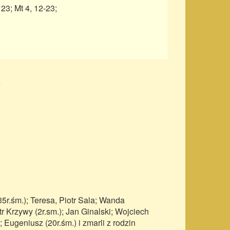
, 23; Mt 4, 12-23;
e
35r.śm.); Teresa, Piotr Sala; Wanda
 Krzywy (2r.sm.); Jan Ginalski; Wojciech
 Eugeniusz (20r.śm.) i zmarli z rodzin