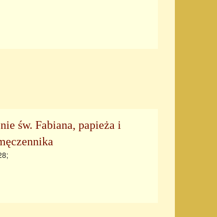
ie św. Fabiana, papieża i
 męczennika
28;