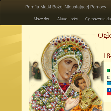
Parafia Matki Bożej Nieustającej Pomocy
Msze św.
Aktualności
Ogłoszenia du
Ogło
18
Iz