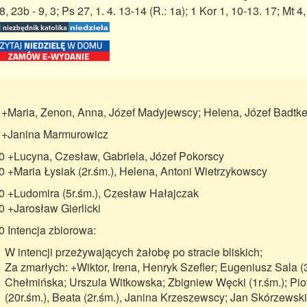
 8, 23b - 9, 3; Ps 27, 1. 4. 13-14 (R.: 1a); 1 Kor 1, 10-13. 17; Mt 4
 +Maria, Zenon, Anna, Józef Madyjewscy; Helena, Józef Badtk
 +Janina Marmurowicz
0 +Lucyna, Czesław, Gabriela, Józef Pokorscy
0 +Maria Łysiak (2r.śm.), Helena, Antoni Wietrzykowscy
0 +Ludomira (5r.śm.), Czesław Hałajczak
0 +Jarosław Gierlicki
0 Intencja zbiorowa:
W intencji przeżywających żałobę po stracie bliskich;
Za zmarłych: +Wiktor, Irena, Henryk Szefler; Eugeniusz Sala (
Chełmińska; Urszula Witkowska; Zbigniew Węcki (1r.śm.); Piotr
(20r.śm.), Beata (2r.śm.), Janina Krzeszewscy; Jan Skórzewski;