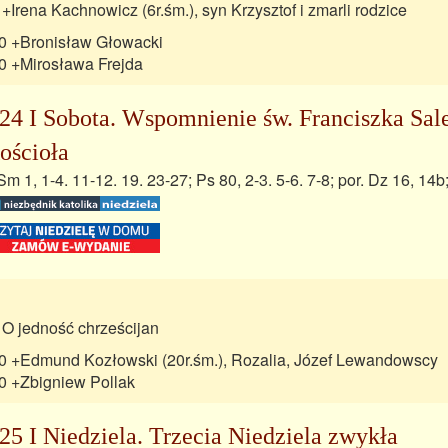
 +Irena Kachnowicz (6r.śm.), syn Krzysztof i zmarli rodzice
0 +Bronisław Głowacki
0 +Mirosława Frejda
24 I Sobota. Wspomnienie św. Franciszka Sale
ościoła
Sm 1, 1-4. 11-12. 19. 23-27; Ps 80, 2-3. 5-6. 7-8; por. Dz 16, 14b
 O jedność chrześcijan
0 +Edmund Kozłowski (20r.śm.), Rozalia, Józef Lewandowscy
0 +Zbigniew Pollak
25 I Niedziela. Trzecia Niedziela zwykła