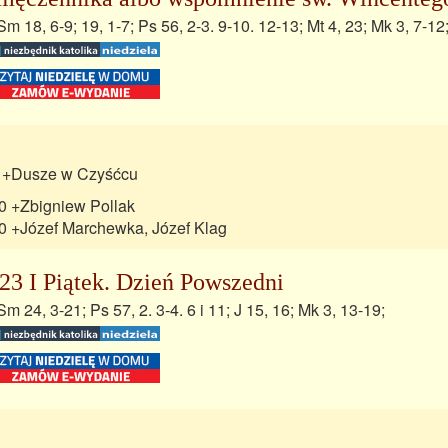
Sm 18, 6-9; 19, 1-7; Ps 56, 2-3. 9-10. 12-13; Mt 4, 23; Mk 3, 7-12
 +Dusze w Czyśćcu
0 +Zbigniew Pollak
0 +Józef Marchewka, Józef Klag
23 I Piątek. Dzień Powszedni
Sm 24, 3-21; Ps 57, 2. 3-4. 6 i 11; J 15, 16; Mk 3, 13-19;