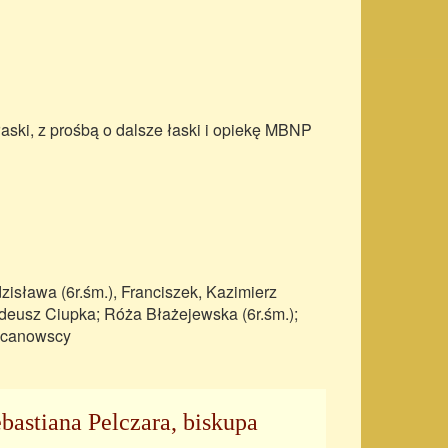
aski, z prośbą o dalsze łaski i opiekę MBNP
isława (6r.śm.), Franciszek, Kazimierz
deusz Ciupka; Róża Błażejewska (6r.śm.);
Pacanowscy
bastiana Pelczara, biskupa