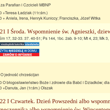
 za Parafian i Czcicieli MBNP
0 +Teresa Ładziak (11r.śm.)
0 + Aniela, Irena, Henryk Kuniccy; Franciszka, Józef Witka
21 I Środa. Wspomnienie św. Agnieszki, dzie
Sm 17, 32-33. 37. 40-51; Ps 144, 1bc. 2ab. 9-10; Mt 4, 23; Mk 3, 
 O jedność chrześcijan
0 O błogosławieństwo Boże i zdrowie dla Babć i Dziadków; dla
0 +Danuta, Jan (1r.śm.) Olszak
22 I Czwartek. Dzień Powszedni albo wspomn
 męczennika albo wspomnienie św. Wincentego 