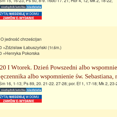
Sm 15, 16-23; Ps 50, 8-9. 16bc-17. 21; Hbr 4, 12; Mk 2, 18-22;
 O jedność chrześcijan
0 +Zdzisław Łabuszyński (1r.śm.)
0 +Henryka Pokorska
20 I Wtorek. Dzień Powszedni albo wspomnien
ęczennika albo wspomnienie św. Sebastiana,
Sm 16, 1-13; Ps 89, 20. 21-22. 27-28; por. Ef 1, 17-18; Mk 2, 23-