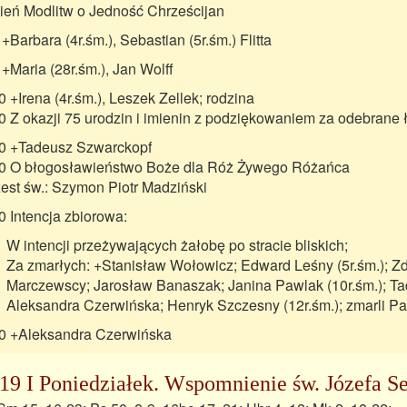
ień Modlitw o Jedność Chrześcijan
 +Barbara (4r.śm.), Sebastian (5r.śm.) Flitta
 +Maria (28r.śm.), Jan Wolff
0 +Irena (4r.śm.), Leszek Zellek; rodzina
0 Z okazji 75 urodzin i imienin z podziękowaniem za odebrane ł
0 +Tadeusz Szwarckopf
0 O błogosławieństwo Boże dla Róż Żywego Różańca
est św.: Szymon Piotr Madziński
0 Intencja zbiorowa:
W intencji przeżywających żałobę po stracie bliskich;
Za zmarłych: +Stanisław Wołowicz; Edward Leśny (5r.śm.); Zdz
Marczewscy; Jarosław Banaszak; Janina Pawlak (10r.śm.); Ta
Aleksandra Czerwińska; Henryk Szczesny (12r.śm.); zmarli 
0 +Aleksandra Czerwińska
19 I Poniedziałek. Wspomnienie św. Józefa Se