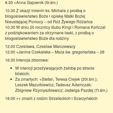
8.30 +Anna Gajownik (5r.śm.)
10.30 Z okazji imienin ks. Michała z prośbą o
błogosławieństwo Boże i opiekę Matki Bożej
Nieustającej Pomocy – od Róż Żywego Różańca
10.30 W dniu 20 rocznicy ślubu Kingi i Romana Kończal
z podziękowaniem za otrzymane łaski, z prośbą o
błogosławieństwo Boże dla rodziny
12.00 Czesława, Czesław Marczewscy
12.00 +Janina Czekalska – Msza św. gregoriańska – 28
16.30 Intencja zbiorowa:
W intencji przeżywających żałobę po stracie
bliskich;
Za zmarłych: +Stefan, Teresa Ciejek (20r.śm.);
Leszek Mazurkiewicz; Tadeusz Adamczak;
Zbigniew Rzymyszkiewicz; Jadwiga Pazdej (7r.śm.)
18.00 ++ zmarli z rodzin Strzeleckich i Szarzyńskich