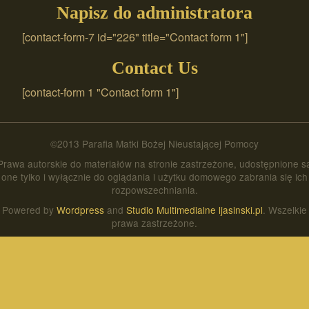
Napisz do administratora
[contact-form-7 id="226" title="Contact form 1"]
Contact Us
[contact-form 1 "Contact form 1"]
©2013 Parafia Matki Bożej Nieustającej Pomocy
Prawa autorskie do materiałów na stronie zastrzeżone, udostępnione s
one tylko i wyłącznie do oglądania i użytku domowego zabrania się ich
rozpowszechniania.
Powered by
Wordpress
and
Studio Multimedialne ljasinski.pl
. Wszelkie
prawa zastrzeżone.