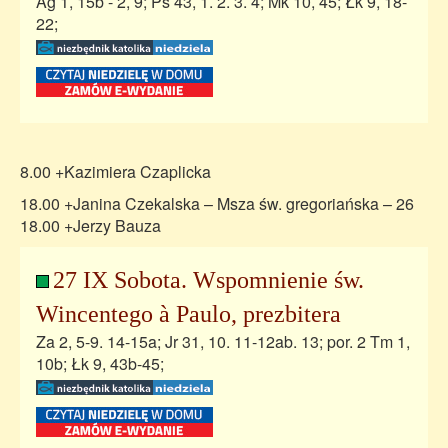
Ag 1, 15b - 2, 9; Ps 43, 1. 2. 3. 4; Mk 10, 45; Łk 9, 18-
22;
8.00 +Kazimiera Czaplicka
18.00 +Janina Czekalska – Msza św. gregoriańska – 26
18.00 +Jerzy Bauza
27 IX Sobota. Wspomnienie św.
Wincentego à Paulo, prezbitera
Za 2, 5-9. 14-15a; Jr 31, 10. 11-12ab. 13; por. 2 Tm 1,
10b; Łk 9, 43b-45;