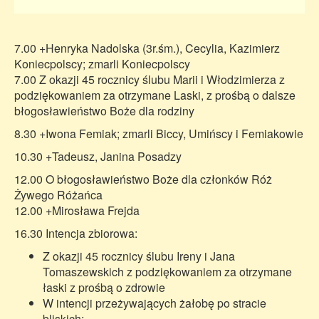
7.00 +Henryka Nadolska (3r.śm.), Cecylia, Kazimierz
Koniecpolscy; zmarli Koniecpolscy
7.00 Z okazji 45 rocznicy ślubu Marii i Włodzimierza z
podziękowaniem za otrzymane Laski, z prośbą o dalsze
błogosławieństwo Boże dla rodziny
8.30 +Iwona Femiak; zmarli Biccy, Umińscy i Femiakowie
10.30 +Tadeusz, Janina Posadzy
12.00 O błogosławieństwo Boże dla członków Róż
Żywego Różańca
12.00 +Mirosława Frejda
16.30 Intencja zbiorowa:
Z okazji 45 rocznicy ślubu Ireny i Jana
Tomaszewskich z podziękowaniem za otrzymane
łaski z prośbą o zdrowie
W intencji przeżywających żałobę po stracie
bliskich;