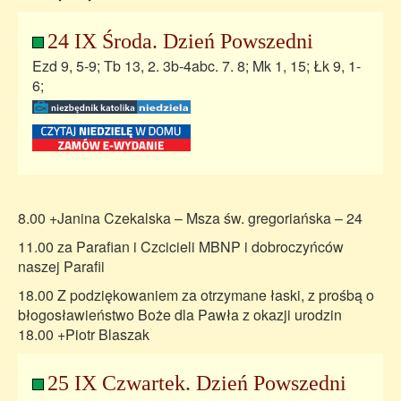
24 IX Środa. Dzień Powszedni
Ezd 9, 5-9; Tb 13, 2. 3b-4abc. 7. 8; Mk 1, 15; Łk 9, 1-
6;
8.00 +Janina Czekalska – Msza św. gregoriańska – 24
11.00 za Parafian i Czcicieli MBNP i dobroczyńców
naszej Parafii
18.00 Z podziękowaniem za otrzymane łaski, z prośbą o
błogosławieństwo Boże dla Pawła z okazji urodzin
18.00 +Piotr Blaszak
25 IX Czwartek. Dzień Powszedni