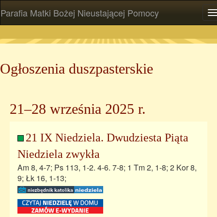
Parafia Matki Bożej Nieustającej Pomocy
P
Ogłoszenia duszpasterskie
21–28 września 2025 r.
21 IX Niedziela. Dwudziesta Piąta
Niedziela zwykła
Am 8, 4-7; Ps 113, 1-2. 4-6. 7-8; 1 Tm 2, 1-8; 2 Kor 8,
9; Łk 16, 1-13;