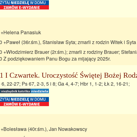
 +Helena Panasiuk
0 +Paweł (36r.śm.), Stanisław Syta; zmarli z rodzin Witek i Syta
0 +Włodzimierz Brauer (2r.śm.); zmarli z rodziny Brauer; Stefa
0 Z podziękowaniem Panu Bogu za mijający 2025r.
1 I Czwartek. Uroczystość Świętej Bożej Rod
 6, 22-27; Ps 67, 2-3, 5 i 8; Ga 4, 4-7; Hbr 1, 1-2; Łk 2, 16-21;
 +Bolesława (40r.śm.), Jan Nowakowscy