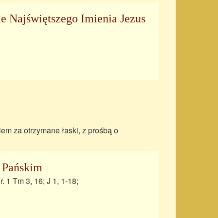
e Najświętszego Imienia Jezus
iem za otrzymane łaski, z prośbą o
u Pańskim
. 1 Tm 3, 16; J 1, 1-18;