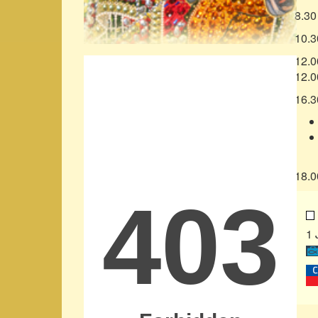
8.30
10.3
12.0
12.0
16.3
18.0
1 