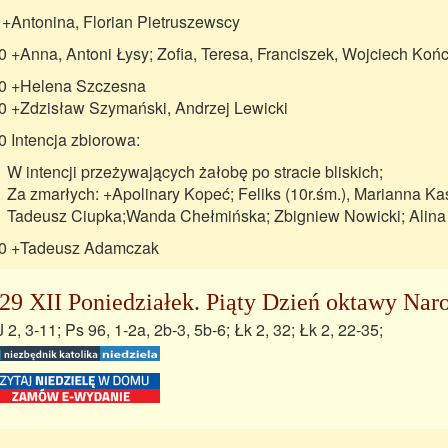
 +Antonina, Florian Pietruszewscy
0 +Anna, Antoni Łysy; Zofia, Teresa, Franciszek, Wojciech Końc
0 +Helena Szczesna
0 +Zdzisław Szymański, Andrzej Lewicki
0 Intencja zbiorowa:
W intencji przeżywających żałobę po stracie bliskich;
Za zmarłych: +Apolinary Kopeć; Feliks (10r.śm.), Marianna 
Tadeusz Ciupka;Wanda Chełmińska; Zbigniew Nowicki; Alina
0 +Tadeusz Adamczak
29 XII Poniedziałek. Piąty Dzień oktawy Nar
J 2, 3-11; Ps 96, 1-2a, 2b-3, 5b-6; Łk 2, 32; Łk 2, 22-35;