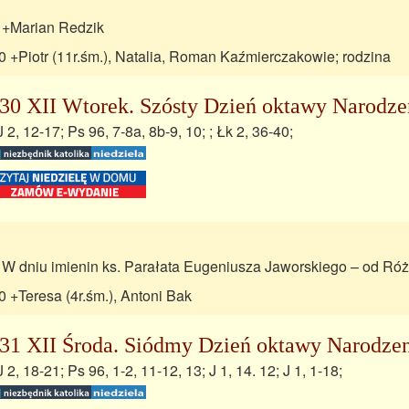
 +Marian Redzik
0 +Piotr (11r.śm.), Natalia, Roman Kaźmierczakowie; rodzina
30 XII Wtorek. Szósty Dzień oktawy Narodze
J 2, 12-17; Ps 96, 7-8a, 8b-9, 10; ; Łk 2, 36-40;
 W dniu imienin ks. Parałata Eugeniusza Jaworskiego – od R
0 +Teresa (4r.śm.), Antoni Bak
31 XII Środa. Siódmy Dzień oktawy Narodzen
J 2, 18-21; Ps 96, 1-2, 11-12, 13; J 1, 14. 12; J 1, 1-18;