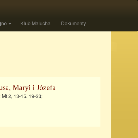
ijne
Klub Malucha
Dokumenty
usa, Maryi i Józefa
; Mt 2, 13-15. 19-23;