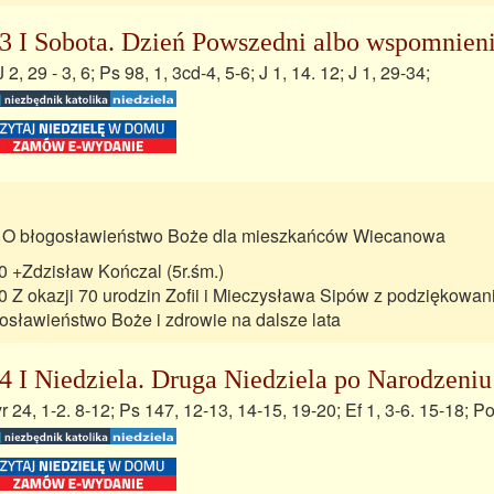
3 I Sobota. Dzień Powszedni albo wspomnieni
J 2, 29 - 3, 6; Ps 98, 1, 3cd-4, 5-6; J 1, 14. 12; J 1, 29-34;
 O błogosławieństwo Boże dla mieszkańców Wiecanowa
0 +Zdzisław Kończal (5r.śm.)
0 Z okazji 70 urodzin Zofii i Mieczysława Sipów z podziękowan
osławieństwo Boże i zdrowie na dalsze lata
4 I Niedziela. Druga Niedziela po Narodzeni
r 24, 1-2. 8-12; Ps 147, 12-13, 14-15, 19-20; Ef 1, 3-6. 15-18; Por