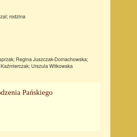
zal; rodzina
Kasprzak; Regina Juszczak-Domachowska;
 Kaźmierczak; Urszula Witkowska
odzenia Pańskiego