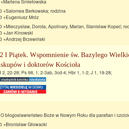
 +Marlena Śmiełowska
0 +Salomea Berkowska; rodzina
0 +Eugeniusz Mróz
0 +Mieczysław, Dorota, Apolinary, Marian, Stanisław Kopeć; ro
0 +Jan Kinowski
0 +Andrzej Brzewiński
2 I Piątek. Wspomnienie św. Bazylego Wielki
iskupów i doktorów Kościoła
J 2, 22-28; Ps 98, 1, 2-3ab, 3cd-4; Hbr 1, 1-2; J 1, 19-28;
 O błogosławieństwo Boże w Nowym Roku dla parafian i czcic
0 +Bronisław Głowacki