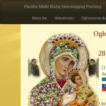
Parafia Matki Bożej Nieustającej Pomocy
Msze św.
Aktualności
Ogłoszenia du
Ogło
28
Sy
7.00