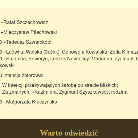
 +Rafał Szczechowicz
 +Mieczysław Pilachowski
0 +Tadeusz Szwarckopf
0 +Ludwika Wolska (3r.śm.), Genowefa Kowalska, Zofia Klimcz
0 +Salomea, Seweryn, Leszek Nawroccy; Marianna, Zygmunt, 
kowski
0 Intencja zbiorowa:
W intencji przeżywających żałobę po stracie bliskich;
Za zmarłych: +Kazimiera, Zygmunt Szyszkowscy; rodzina
0 +Małgorzata Kluczyńska
Warto odwiedzić