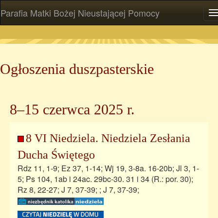
Parafia Matki Bożej Nieustającej Pomocy
P
Ogłoszenia duszpasterskie
8–15 czerwca 2025 r.
8 VI Niedziela. Niedziela Zesłania
Ducha Świętego
Rdz 11, 1-9; Ez 37, 1-14; Wj 19, 3-8a. 16-20b; Jl 3, 1-
5; Ps 104, 1ab i 24ac. 29bc-30. 31 i 34 (R.: por. 30);
Rz 8, 22-27; J 7, 37-39; ; J 7, 37-39;