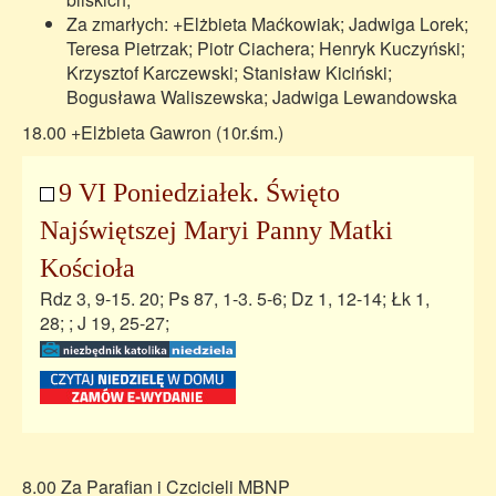
Za zmarłych: +Elżbieta Maćkowiak; Jadwiga Lorek;
Teresa Pietrzak; Piotr Ciachera; Henryk Kuczyński;
Krzysztof Karczewski; Stanisław Kiciński;
Bogusława Waliszewska; Jadwiga Lewandowska
18.00 +Elżbieta Gawron (10r.śm.)
9 VI Poniedziałek. Święto
Najświętszej Maryi Panny Matki
Kościoła
Rdz 3, 9-15. 20; Ps 87, 1-3. 5-6; Dz 1, 12-14; Łk 1,
28; ; J 19, 25-27;
8.00 Za Parafian i Czcicieli MBNP