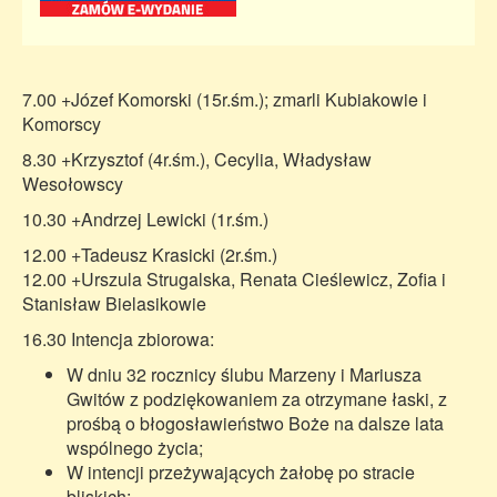
7.00 +Józef Komorski (15r.śm.); zmarli Kubiakowie i
Komorscy
8.30 +Krzysztof (4r.śm.), Cecylia, Władysław
Wesołowscy
10.30 +Andrzej Lewicki (1r.śm.)
12.00 +Tadeusz Krasicki (2r.śm.)
12.00 +Urszula Strugalska, Renata Cieślewicz, Zofia i
Stanisław Bielasikowie
16.30 Intencja zbiorowa:
W dniu 32 rocznicy ślubu Marzeny i Mariusza
Gwitów z podziękowaniem za otrzymane łaski, z
prośbą o błogosławieństwo Boże na dalsze lata
wspólnego życia;
W intencji przeżywających żałobę po stracie
bliskich;