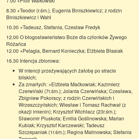
7.00 +Piotr Walkowski
8.30 +Teodor (r.śm.), Eugenia Biniszkiewicz; z rodzin
Biniszkiewicz i Wahl
10.30 +Tadeusz, Stefania, Czesław Fredyk
12.00 O błogosławieństwo Boże dla członków Żywego
Różańca
12.00 +Pelagia, Bernard Konieczka; Elżbieta Błasiak
16.30 Intencja zbiorowa:
W intencji przeżywających żałobę po stracie
bliskich;
Za zmarłych: +Elżbieta Maćkowiak; Kazimierz
Czerwiński (7r.śm.); Jolanta Czerwińska; Czesława,
Zbigniew Pokorscy; z rodzin Czerwińskich i
Wrzeszczyńskich; Wiesław i Tomasz Rachwał (z
okazji imienin); Krzysztof Wichłacz (23r.śm.);
Sławomir Pluskota; Emilia Goślinowska; Marian
Kubiak; Krzysztof Karczewski; Tadeusz
Szczepaniak (1r.śm.); Regina Malinowska; Stefania
Tomasik