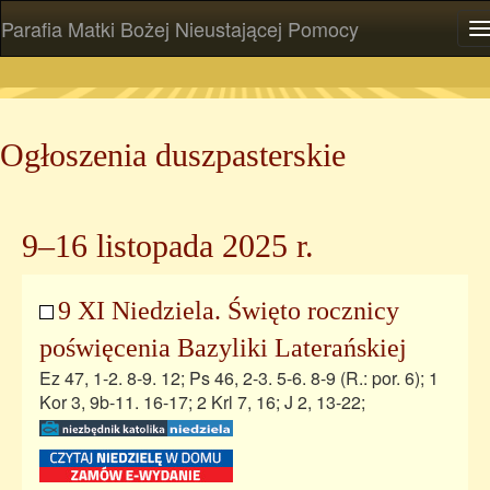
Parafia Matki Bożej Nieustającej Pomocy
P
Ogłoszenia duszpasterskie
9–16 listopada 2025 r.
9 XI Niedziela. Święto rocznicy
poświęcenia Bazyliki Laterańskiej
Ez 47, 1-2. 8-9. 12; Ps 46, 2-3. 5-6. 8-9 (R.: por. 6); 1
Kor 3, 9b-11. 16-17; 2 Krl 7, 16; J 2, 13-22;