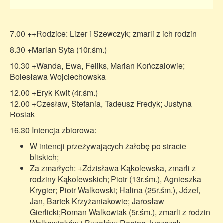
7.00 ++Rodzice: Lizer i Szewczyk; zmarli z ich rodzin
8.30 +Marian Syta (10r.śm.)
10.30 +Wanda, Ewa, Feliks, Marian Kończalowie;
Bolesława Wojciechowska
12.00 +Eryk Kwit (4r.śm.)
12.00 +Czesław, Stefania, Tadeusz Fredyk; Justyna
Rosiak
16.30 Intencja zbiorowa:
W intencji przeżywających żałobę po stracie
bliskich;
Za zmarłych: +Zdzisława Kąkolewska, zmarli z
rodziny Kąkolewskich; Piotr (13r.śm.), Agnieszka
Krygier; Piotr Walkowski; Halina (25r.śm.), Józef,
Jan, Bartek Krzyżaniakowie; Jarosław
Gierlicki;Roman Walkowiak (5r.śm.), zmarli z rodzin
Walkowiaków i Buzałów; Regina Juszczak-