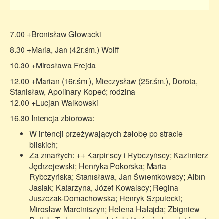
7.00 +Bronisław Głowacki
8.30 +Maria, Jan (42r.śm.) Wolff
10.30 +Mirosława Frejda
12.00 +Marian (16r.śm.), Mieczysław (25r.śm.), Dorota,
Stanisław, Apolinary Kopeć; rodzina
12.00 +Lucjan Walkowski
16.30 Intencja zbiorowa:
W intencji przeżywających żałobę po stracie
bliskich;
Za zmarłych: ++ Karpińscy i Rybczyńscy; Kazimierz
Jędrzejewski; Henryka Pokorska; Maria
Rybczyńska; Stanisława, Jan Świentkowscy; Albin
Jasiak; Katarzyna, Józef Kowalscy; Regina
Juszczak-Domachowska; Henryk Szpulecki;
Mirosław Marciniszyn; Helena Hałajda; Zbigniew