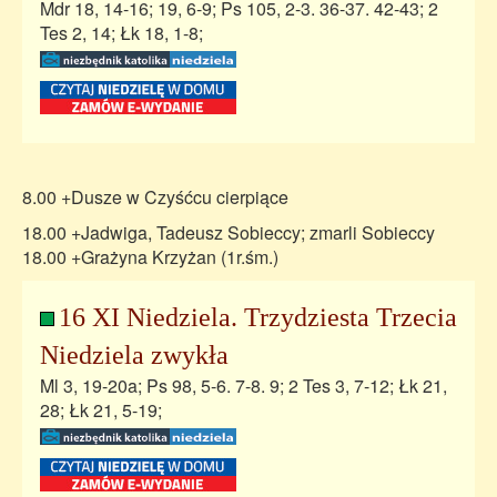
Mdr 18, 14-16; 19, 6-9; Ps 105, 2-3. 36-37. 42-43; 2
Tes 2, 14; Łk 18, 1-8;
8.00 +Dusze w Czyśćcu cierpiące
18.00 +Jadwiga, Tadeusz Sobieccy; zmarli Sobieccy
18.00 +Grażyna Krzyżan (1r.śm.)
16 XI Niedziela. Trzydziesta Trzecia
Niedziela zwykła
Ml 3, 19-20a; Ps 98, 5-6. 7-8. 9; 2 Tes 3, 7-12; Łk 21,
28; Łk 21, 5-19;