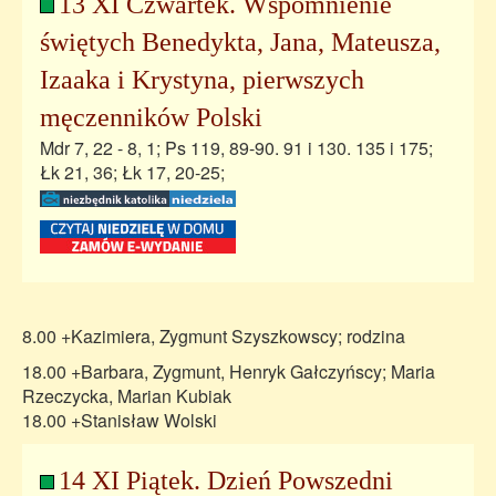
13 XI Czwartek. Wspomnienie
świętych Benedykta, Jana, Mateusza,
Izaaka i Krystyna, pierwszych
męczenników Polski
Mdr 7, 22 - 8, 1; Ps 119, 89-90. 91 i 130. 135 i 175;
Łk 21, 36; Łk 17, 20-25;
8.00 +Kazimiera, Zygmunt Szyszkowscy; rodzina
18.00 +Barbara, Zygmunt, Henryk Gałczyńscy; Maria
Rzeczycka, Marian Kubiak
18.00 +Stanisław Wolski
14 XI Piątek. Dzień Powszedni