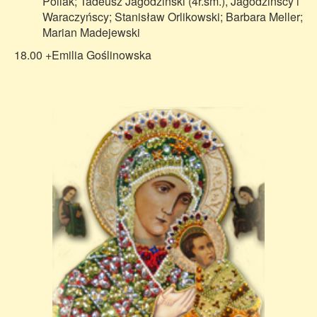
Pollak; Tadeusz Jagodziński (4r.śm.), Jagodzińscy i
Waraczyńscy; Stanisław Orlikowski; Barbara Meller;
Marian Madejewski
18.00 +Emilia Goślinowska