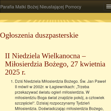
Parafia Matki Bożej Nieustającej Pomocy
P
Ogłoszenia duszpasterskie
II Niedziela Wielkanocna –
Miłosierdzia Bożego, 27 kwietnia
2025 r.
Dziś Niedziela Miłosierdzia Bożego. Św. Jan Paweł
II mówił w 2002r. w Łagiewnikach: „Trzeba
przekazywać światu ogień miłosierdzia. W
miłosierdziu Boga świat znajdzie pokój, a człowiek
szczęście!”. Dzisiaj rozpoczynamy Tydzień
Miłosierdzia. Doświadczając miłosierdzia Bożego,