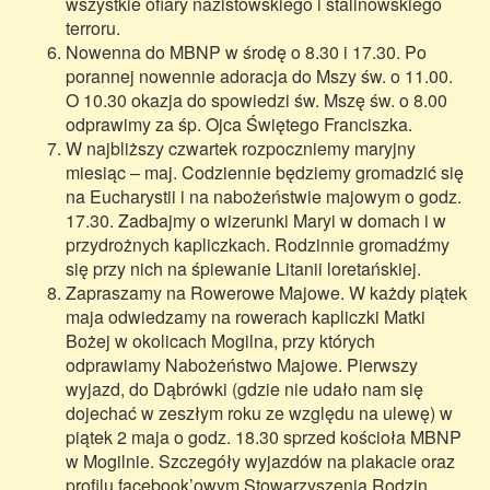
wszystkie ofiary nazistowskiego i stalinowskiego
terroru.
Nowenna do MBNP w środę o 8.30 i 17.30. Po
porannej nowennie adoracja do Mszy św. o 11.00.
O 10.30 okazja do spowiedzi św. Mszę św. o 8.00
odprawimy za śp. Ojca Świętego Franciszka.
W najbliższy czwartek rozpoczniemy maryjny
miesiąc – maj. Codziennie będziemy gromadzić się
na Eucharystii i na nabożeństwie majowym o godz.
17.30. Zadbajmy o wizerunki Maryi w domach i w
przydrożnych kapliczkach. Rodzinnie gromadźmy
się przy nich na śpiewanie Litanii loretańskiej.
Zapraszamy na Rowerowe Majowe. W każdy piątek
maja odwiedzamy na rowerach kapliczki Matki
Bożej w okolicach Mogilna, przy których
odprawiamy Nabożeństwo Majowe. Pierwszy
wyjazd, do Dąbrówki (gdzie nie udało nam się
dojechać w zeszłym roku ze względu na ulewę) w
piątek 2 maja o godz. 18.30 sprzed kościoła MBNP
w Mogilnie. Szczegóły wyjazdów na plakacie oraz
profilu facebook’owym Stowarzyszenia Rodzin