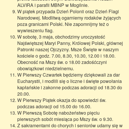
ALVIRA i parafii MBNP w Mogilnie.
W piątek przypada Dzień Polonii oraz Dzień Flagi
Narodowej. Modlitwą ogarniemy rodaków żyjących
poza granicami Polski. Nie zapomnijmy też o
wywieszeniu flag.
W sobotę, 3 maja, obchodzimy uroczystość
Najświętszej Maryi Panny, Królowej Polski, głównej
Patronki naszej Ojczyzny. Msze Święte w naszym
kościele o godz. 7.00, 8.30, 10.30, 12.00 i 18.00.
Obecność na Mszy św. o 18.00 zadośćczyni
obowiązkowi niedzielnemu.
W Pierwszy Czwartek będziemy dziękowali za dar
Eucharystii, i modlili się o liczne i święte powołania
kapłańskie i zakonne podczas adoracji od 18.30 do
20.00.
W Pierwszy Piątek okazja do spowiedzi św.
podczas adoracji od 15.00 do 16.00.
W Pierwszą Sobotę nabożeństwo pięciu
pierwszych sobót miesiąca po Mszy św. o 9.30.
Z sakramentami do chorych i seniorów udamy się w