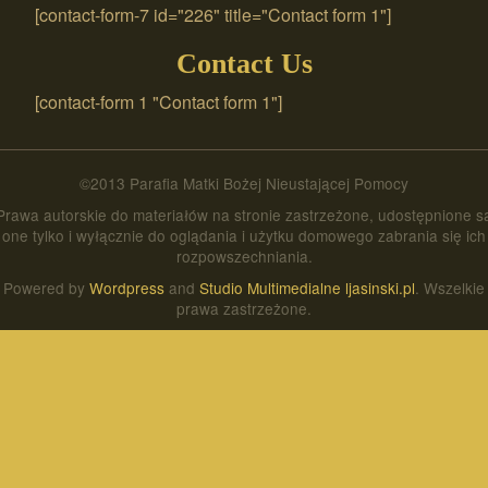
[contact-form-7 id="226" title="Contact form 1"]
Contact Us
[contact-form 1 "Contact form 1"]
©2013 Parafia Matki Bożej Nieustającej Pomocy
Prawa autorskie do materiałów na stronie zastrzeżone, udostępnione s
one tylko i wyłącznie do oglądania i użytku domowego zabrania się ich
rozpowszechniania.
Powered by
Wordpress
and
Studio Multimedialne ljasinski.pl
. Wszelkie
prawa zastrzeżone.