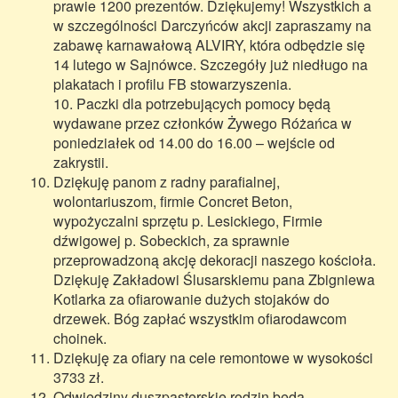
prawie 1200 prezentów. Dziękujemy! Wszystkich a
w szczególności Darczyńców akcji zapraszamy na
zabawę karnawałową ALVIRY, która odbędzie się
14 lutego w Sajnówce. Szczegóły już niedługo na
plakatach i profilu FB stowarzyszenia.
10. Paczki dla potrzebujących pomocy będą
wydawane przez członków Żywego Różańca w
poniedziałek od 14.00 do 16.00 – wejście od
zakrystii.
Dziękuję panom z radny parafialnej,
wolontariuszom, firmie Concret Beton,
wypożyczalni sprzętu p. Lesickiego, Firmie
dźwigowej p. Sobeckich, za sprawnie
przeprowadzoną akcję dekoracji naszego kościoła.
Dziękuję Zakładowi Ślusarskiemu pana Zbigniewa
Kotlarka za ofiarowanie dużych stojaków do
drzewek. Bóg zapłać wszystkim ofiarodawcom
choinek.
Dziękuję za ofiary na cele remontowe w wysokości
3733 zł.
Odwiedziny duszpasterskie rodzin będą