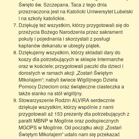
Święto św. Szczepana. Taca z tego dnia
przeznaczona jest na Katolicki Uniwersytet Lubelski
i na szkoły katolickie.
Dziękuję też wszystkim, którzy przygotowali się do
przeżycia Bożego Narodzenia przez sakrament
pokuty i pojednania i skorzystali z posługi
kapłanów dekanatu w ubiegły piątek.
Dziękujemy wszystkim, którzy składali dary do
koszy dla potrzebujących w sklepie Intermarche
oraz w kościele; przygotowali paczki dla dzieci i
dorosłych w ramach akcji „Zostań Świętym
Mikołajem”; nabyli świece Wigilijnego Dzieła
Pomocy Dzieciom oraz świąteczne ciasteczka a
także sianko na stół wigilijny.
Stowarzyszenie Rodzin ALVIRA serdecznie
dziękuje wszystkim, którzy wspólnie z nami
przygotowali aż 153 prezenty dla potrzebujących z
parafii MBNP w Mogilnie oraz podopiecznych
MGOPS w Mogilnie. Od początku akcji „Zostań
Świętym Mikołajem” udało nam się przekazać