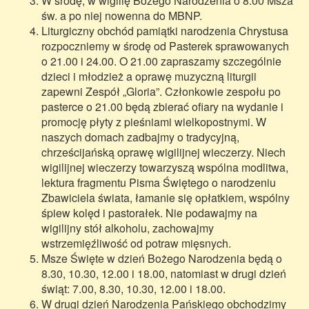
W środę, w wigilię Bożego Narodzenia o 8.00 Msza
św. a po niej nowenna do MBNP.
Liturgiczny obchód pamiątki narodzenia Chrystusa
rozpoczniemy w środę od Pasterek sprawowanych
o 21.00 i 24.00. O 21.00 zapraszamy szczególnie
dzieci i młodzież a oprawę muzyczną liturgii
zapewni Zespół „Gloria”. Członkowie zespołu po
pasterce o 21.00 będą zbierać ofiary na wydanie i
promocję płyty z pieśniami wielkopostnymi. W
naszych domach zadbajmy o tradycyjną,
chrześcijańską oprawę wigilijnej wieczerzy. Niech
wigilijnej wieczerzy towarzyszą wspólna modlitwa,
lektura fragmentu Pisma Świętego o narodzeniu
Zbawiciela świata, łamanie się opłatkiem, wspólny
śpiew kolęd i pastorałek. Nie podawajmy na
wigilijny stół alkoholu, zachowajmy
wstrzemięźliwość od potraw mięsnych.
Msze Święte w dzień Bożego Narodzenia będą o
8.30, 10.30, 12.00 i 18.00, natomiast w drugi dzień
świąt: 7.00, 8.30, 10.30, 12.00 i 18.00.
W drugi dzień Narodzenia Pańskiego obchodzimy