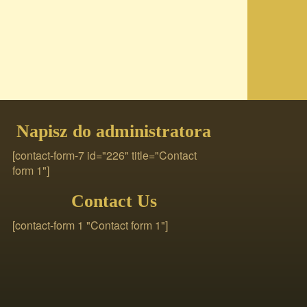
Napisz do administratora
[contact-form-7 id="226" title="Contact
form 1"]
Contact Us
[contact-form 1 "Contact form 1"]