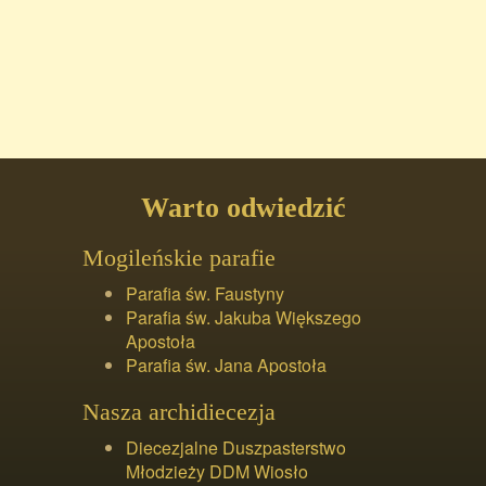
Warto odwiedzić
Mogileńskie parafie
Parafia św. Faustyny
Parafia św. Jakuba Większego
Apostoła
Parafia św. Jana Apostoła
Nasza archidiecezja
Diecezjalne Duszpasterstwo
Młodzieży DDM Wiosło