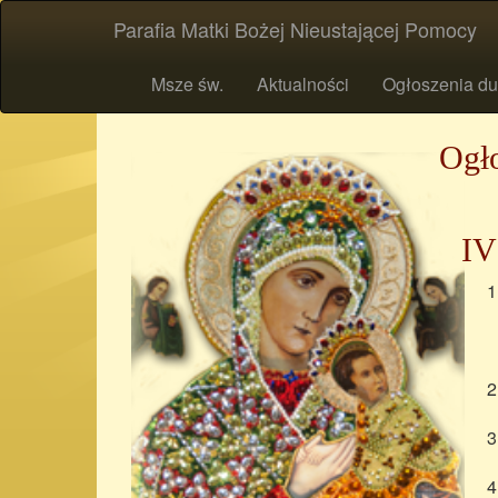
Parafia Matki Bożej Nieustającej Pomocy
Msze św.
Aktualności
Ogłoszenia du
Ogło
IV