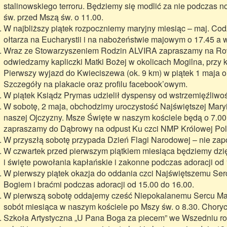
stalinowskiego terroru. Będziemy się modlić za nie podczas
św. przed Mszą św. o 11.00.
W najbliższy piątek rozpoczniemy maryjny miesiąc – maj. Co
ołtarza na Eucharystii i na nabożeństwie majowym o 17.45 a w
Wraz ze Stowarzyszeniem Rodzin ALVIRA zapraszamy na Ro
odwiedzamy kapliczki Matki Bożej w okolicach Mogilna, prz
Pierwszy wyjazd do Kwieciszewa (ok. 9 km) w piątek 1 maja 
Szczegóły na plakacie oraz profilu facebook’owym.
W piątek Ksiądz Prymas udzielił dyspensy od wstrzemięźliw
W sobotę, 2 maja, obchodzimy uroczystość Najświętszej Maryi
naszej Ojczyzny. Msze Święte w naszym kościele będą o 7.00, 
zapraszamy do Dąbrowy na odpust Ku czci NMP Królowej Pol
W przyszłą sobotę przypada Dzień Flagi Narodowej – nie zap
W czwartek przed pierwszym piątkiem miesiąca będziemy dziękow
i święte powołania kapłańskie i zakonne podczas adoracji od 
W pierwszy piątek okazja do oddania czci Najświętszemu Ser
Bogiem i braćmi podczas adoracji od 15.00 do 16.00.
W pierwszą sobotę oddajemy cześć Niepokalanemu Sercu Mar
sobót miesiąca w naszym kościele po Mszy św. o 8.30. Chory
Szkoła Artystyczna „U Pana Boga za piecem” we Wszedniu ro