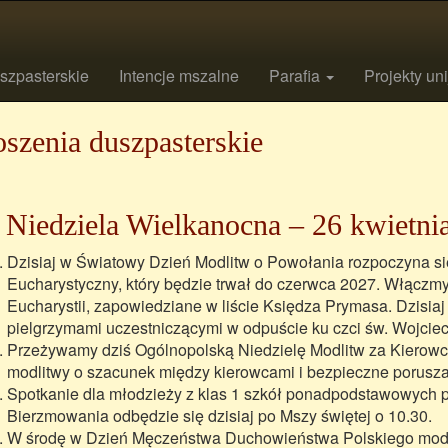
szpasterskie
Intencje mszalne
Parafia
Projekty un
szenia duszpasterskie
 Niedziela Wielkanocna – 26 kwietnia
Dzisiaj w Światowy Dzień Modlitw o Powołania rozpoczyna si
Eucharystyczny, który będzie trwał do czerwca 2027. Włączmy
Eucharystii, zapowiedziane w liście Księdza Prymasa. Dzisiaj
pielgrzymami uczestniczącymi w odpuście ku czci św. Wojcie
Przeżywamy dziś Ogólnopolską Niedzielę Modlitw za Kierowców
modlitwy o szacunek między kierowcami i bezpieczne porusza
Spotkanie dla młodzieży z klas 1 szkół ponadpodstawowych p
Bierzmowania odbędzie się dzisiaj po Mszy świętej o 10.30.
W środę w Dzień Męczeństwa Duchowieństwa Polskiego modlit