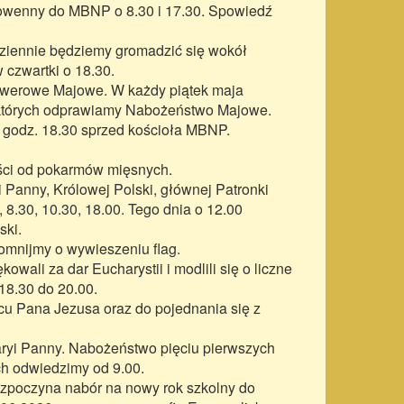
 nowenny do MBNP o 8.30 i 17.30. Spowiedź
dziennie będziemy gromadzić się wokół
 czwartki o 18.30.
werowe Majowe. W każdy piątek maja
y których odprawiamy Nabożeństwo Majowe.
o godz. 18.30 sprzed kościoła MBNP.
ości od pokarmów mięsnych.
 Panny, Królowej Polski, głównej Patronki
8.30, 10.30, 18.00. Tego dnia o 12.00
ski.
omnijmy o wywieszeniu flag.
ali za dar Eucharystii i modlili się o liczne
18.30 do 20.00.
cu Pana Jezusa oraz do pojednania się z
yi Panny. Nabożeństwo pięciu pierwszych
ch odwiedzimy od 9.00.
zpoczyna nabór na nowy rok szkolny do