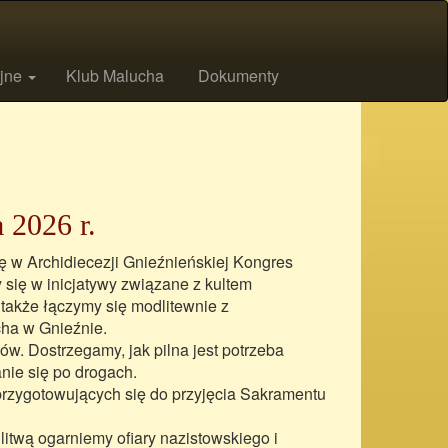
ijne
Klub Malucha
Dokumenty
 2026 r.
ę w Archidiecezji Gnieźnieńskiej Kongres
 się w inicjatywy związane z kultem
 także łączymy się modlitewnie z
cha w Gnieźnie.
. Dostrzegamy, jak pilna jest potrzeba
nie się po drogach.
rzygotowujących się do przyjęcia Sakramentu
wą ogarniemy ofiary nazistowskiego i