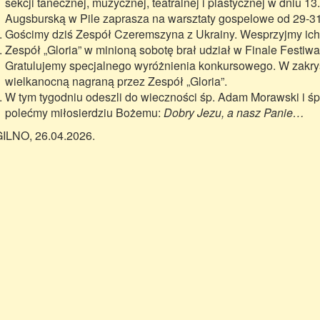
sekcji tanecznej, muzycznej, teatralnej i plastycznej w dniu 1
Augsburską w Pile zaprasza na warsztaty gospelowe od 29-31 
Gościmy dziś Zespół Czeremszyna z Ukrainy. Wesprzyjmy ich 
Zespół „Gloria” w minioną sobotę brał udział w Finale Festiwa
Gratulujemy specjalnego wyróżnienia konkursowego. W zakrys
wielkanocną nagraną przez Zespół „Gloria”.
W tym tygodniu odeszli do wieczności śp. Adam Morawski i ś
polećmy miłosierdziu Bożemu:
Dobry Jezu, a nasz Panie…
LNO, 26.04.2026.