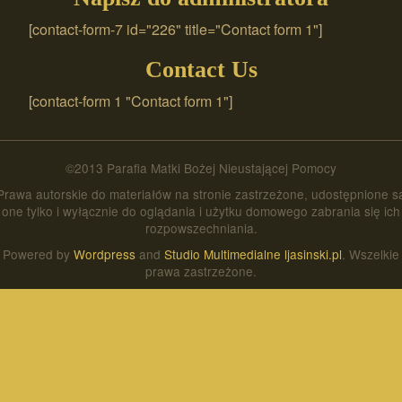
[contact-form-7 id="226" title="Contact form 1"]
Contact Us
[contact-form 1 "Contact form 1"]
©2013 Parafia Matki Bożej Nieustającej Pomocy
Prawa autorskie do materiałów na stronie zastrzeżone, udostępnione s
one tylko i wyłącznie do oglądania i użytku domowego zabrania się ich
rozpowszechniania.
Powered by
Wordpress
and
Studio Multimedialne ljasinski.pl
. Wszelkie
prawa zastrzeżone.