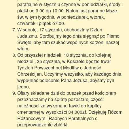
parafialne w styczniu czynne w poniedziałki, środy i
piątki od 9.00 do 10.00. Natomiast poranne Msze
św. w tym tygodniu w poniedziałek, wtorek,
czwartek i piątek o7.00.
W sobotę, 17 stycznia, obchodzimy Dzień
Judaizmu. Spróbujmy tego dnia sięgnąć po Pismo
Święte, aby tam szukać wspólnych korzeni naszej
wiary.
Od przyszłej niedzieli, 18 stycznia, do kolejnej
niedzieli, 25 stycznia, w Kościele będzie trwał
Tydzień Powszechnej Modlitw o Jedność
Chrześcijan. Uczyńmy wszystko, aby każdego dnia
wypełniać polecenie Pana Jezusa, abyśmy byli
jedno.
Ofiary składane dziś do puszek przed kościołem
przeznaczamy na spłatę pozostałej części
należności za wykonane ławki do kaplicy
cmentarnej w wysokości 34.000zł. Dziękuję Różom
Różańcowym i Radnych Parafialnych o
przeprowadzenie zbiórki.