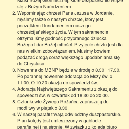
Matki Bożej Gromnicznej, które bezpośrednio wiąże
się z Bożym Narodzeniem.
Wspominając chrzest Pana Jezusa w Jordanie,
myślimy także o naszym chrzcie, który jest
początkiem i fundamentem naszego
chrześcijańskiego życia. W tym sakramencie
otrzymaliśmy godność przybranego dziecka
Bożego i dar Bożej miłości. Przyjęcie chrztu jest dla
nas wielkim zobowiązaniem. Musimy bowiem
podążać drogą coraz większego upodabniania się
do Chrystusa.
Nowenna do MBNP będzie w środę o 8.30 i 17.30.
Po porannej nowennie adoracja do Mszy św. o
11.00. O 10.30 okazja do spowiedzi św.
Adoracja Najświętszego Sakramentu z okazją do
spowiedzi św. w czwartek od 18.30 do 20.00.
Członkowie Żywego Różańca zapraszają do
modlitwy w piątek o 8.30.
W naszej parafii trwają odwiedziny duszpasterskie.
Plan kolędy jest umieszczony w gablocie
parafialnej i na stronie. W związku z kolędą biuro