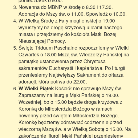
poniedziałek o 9.00.
Nowenna do MBNP w środę o 8.30 i 17.30.
Adoracja do Mszy św. o 11.00. Spowiedź o 10.30.
W Wielką Środę z Fary mogileńskiej o 19.00
wyruszymy na drogę krzyżową ulicami naszego
miasta i przejdziemy do kościoła Matki Bożej
Nieustającej Pomocy.
Święte Triduum Paschalne rozpoczniemy w Wielki
Czwartek o 18.00 Mszą św. Wieczerzy Pańskiej na
pamiątkę ustanowienia przez Chrystusa
sakramentów Eucharystii i kapłaństwa. Po liturgii
przeniesiemy Najświętszy Sakrament do ołtarza
adoracji, która potrwa do 22.00.
W Wielki Piątek
Kościół nie sprawuje Mszy św.
Zapraszamy na liturgię Męki Pańskiej o 19.00.
Wcześniej, bo o 15.00 będzie droga krzyżowa z
Koronką do Miłosierdzia Bożego w ramach
nowenny przed świętem Miłosierdzia Bożego.
Koronkę będziemy odmawiać codziennie przed
wieczorną Mszą św. a w Wielką Sobotę o 15.00. Na
zakończenie liturgii Męki Pańskiej przeniesiemy