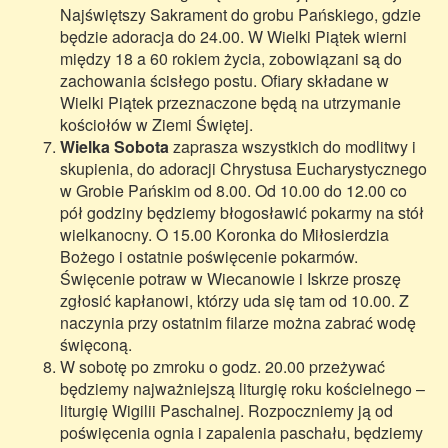
Najświętszy Sakrament do grobu Pańskiego, gdzie
będzie adoracja do 24.00. W Wielki Piątek wierni
między 18 a 60 rokiem życia, zobowiązani są do
zachowania ścisłego postu. Ofiary składane w
Wielki Piątek przeznaczone będą na utrzymanie
kościołów w Ziemi Świętej.
Wielka Sobota
zaprasza wszystkich do modlitwy i
skupienia, do adoracji Chrystusa Eucharystycznego
w Grobie Pańskim od 8.00. Od 10.00 do 12.00 co
pół godziny będziemy błogosławić pokarmy na stół
wielkanocny. O 15.00 Koronka do Miłosierdzia
Bożego i ostatnie poświęcenie pokarmów.
Święcenie potraw w Wiecanowie i Iskrze proszę
zgłosić kapłanowi, którzy uda się tam od 10.00. Z
naczynia przy ostatnim filarze można zabrać wodę
święconą.
W sobotę po zmroku o godz. 20.00 przeżywać
będziemy najważniejszą liturgię roku kościelnego –
liturgię Wigilii Paschalnej. Rozpoczniemy ją od
poświęcenia ognia i zapalenia paschału, będziemy