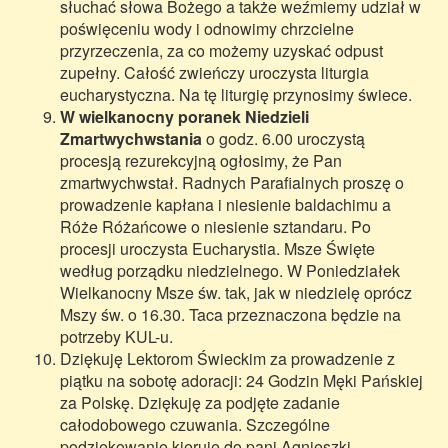
słuchać słowa Bożego a także weźmiemy udział w
poświęceniu wody i odnowimy chrzcielne
przyrzeczenia, za co możemy uzyskać odpust
zupełny. Całość zwieńczy uroczysta liturgia
eucharystyczna. Na tę liturgię przynosimy świece.
W wielkanocny poranek Niedzieli
Zmartwychwstania
o godz. 6.00 uroczystą
procesją rezurekcyjną ogłosimy, że Pan
zmartwychwstał. Radnych Parafialnych proszę o
prowadzenie kapłana i niesienie baldachimu a
Róże Różańcowe o niesienie sztandaru. Po
procesji uroczysta Eucharystia. Msze Święte
według porządku niedzielnego. W Poniedziałek
Wielkanocny Msze św. tak, jak w niedzielę oprócz
Mszy św. o 16.30. Taca przeznaczona będzie na
potrzeby KUL-u.
Dziękuję Lektorom Świeckim za prowadzenie z
piątku na sobotę adoracji: 24 Godzin Męki Pańskiej
za Polskę. Dziękuję za podjęte zadanie
całodobowego czuwania. Szczególne
podziękowanie kieruję do pani Agnieszki