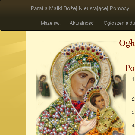
Parafia Matki Bożej Nieustającej Pomocy
Msze św.
Aktualności
Ogłoszenia du
Ogło
Po