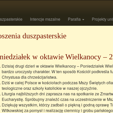
szpasterskie
Intencje mszalne
Parafia
Projekty un
szenia duszpasterskie
niedziałek w oktawie Wielkanocy – 2
Dzisiaj drugi dzień w oktawie Wielkanocy – Poniedziałek Wi
bardzo uroczysty charakter. W ten sposób Kościół podkreśla
Chrystusa dla chrześcijaństwa.
Dziś w całej Polsce w kościołach podczas Mszy Świętych ofia
teologiczne oraz szkoły katolickie w naszej ojczyźnie.
Liturgia najbliższych dni zaprasza nas na spotkanie ze Zma
Eucharystię. Spróbujmy znaleźć czas na uczestniczenie w Msz
Dziękuję wszystkim, którzy zadbali o piękną i godną oprawę 
Witkowskiej za pomysł i realizację ciemnicy i grobu pańskiego