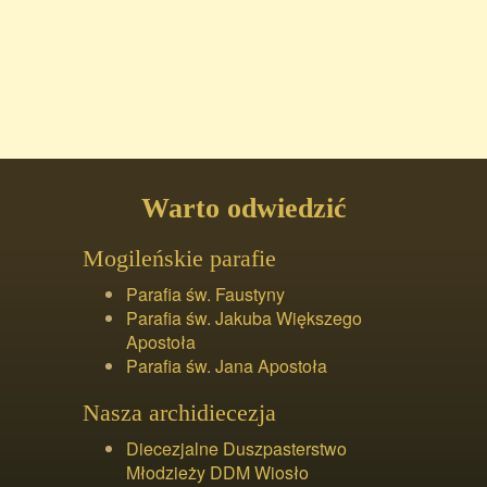
Warto odwiedzić
Mogileńskie parafie
Parafia św. Faustyny
Parafia św. Jakuba Większego
Apostoła
Parafia św. Jana Apostoła
Nasza archidiecezja
Diecezjalne Duszpasterstwo
Młodzieży DDM Wiosło