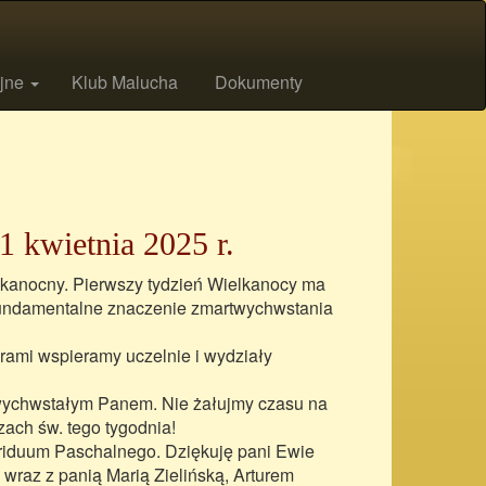
ijne
Klub Malucha
Dokumenty
1 kwietnia 2025 r.
elkanocny. Pierwszy tydzień Wielkanocy ma
 fundamentalne znaczenie zmartwychwstania
rami wspieramy uczelnie i wydziały
rtwychwstałym Panem. Nie żałujmy czasu na
ach św. tego tygodnia!
Triduum Paschalnego. Dziękuję pani Ewie
 wraz z panią Marią Zielińską, Arturem