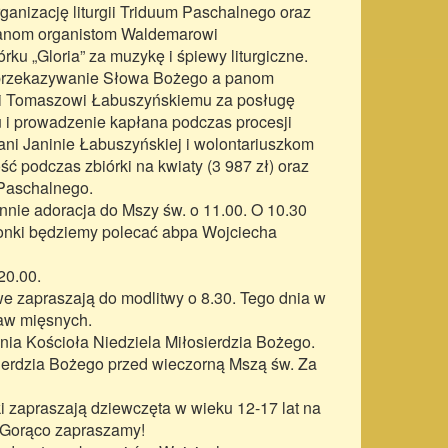
rganizację liturgii Triduum Paschalnego oraz
 panom organistom Waldemarowi
u „Gloria” za muzykę i śpiewy liturgiczne.
a przekazywanie Słowa Bożego a panom
 i Tomaszowi Łabuszyńskiemu za posługę
 i prowadzenie kapłana podczas procesji
ni Janinie Łabuszyńskiej i wolontariuszkom
ć podczas zbiórki na kwiaty (3 987 zł) oraz
Paschalnego.
nie adoracja do Mszy św. o 11.00. O 10.30
ronki będziemy polecać abpa Wojciecha
20.00.
 zapraszają do modlitwy o 8.30. Tego dnia w
raw mięsnych.
nia Kościoła Niedziela Miłosierdzia Bożego.
ierdzia Bożego przed wieczorną Mszą św. Za
i zapraszają dziewczęta w wieku 12-17 lat na
. Gorąco zapraszamy!