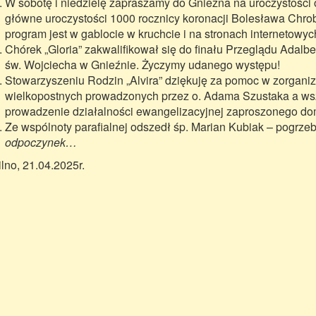
W sobotę i niedzielę zapraszamy do Gniezna na uroczystości 
główne uroczystości 1000 rocznicy koronacji Bolesława Chro
program jest w gablocie w kruchcie i na stronach internetowyc
Chórek „Gloria” zakwalifikował się do finału Przeglądu Adalbe
św. Wojciecha w Gnieźnie. Życzymy udanego występu!
Stowarzyszeniu Rodzin „Alvira” dziękuję za pomoc w zorganiz
wielkopostnych prowadzonych przez o. Adama Szustaka a wszy
prowadzenie działalności ewangelizacyjnej zaproszonego do
Ze wspólnoty parafialnej odszedł śp. Marian Kubiak – pogrze
odpoczynek…
lno, 21.04.2025r.