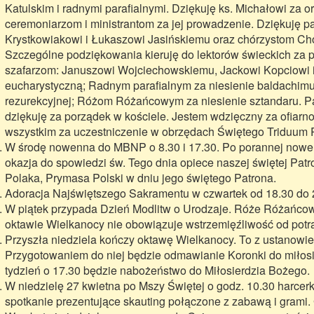
Katulskim i radnymi parafialnymi. Dziękuję ks. Michałowi za o
ceremoniarzom i ministrantom za jej prowadzenie. Dziękuję
Krystkowiakowi i Łukaszowi Jasińskiemu oraz chórzystom Chórk
Szczególne podziękowania kieruję do lektorów świeckich z
szafarzom: Januszowi Wojciechowskiemu, Jackowi Kopciowi
eucharystyczną; Radnym parafialnym za niesienie baldachimu
rezurekcyjnej; Różom Różańcowym za niesienie sztandaru. Pa
dziękuję za porządek w kościele. Jestem wdzięczny za ofiarnoś
wszystkim za uczestniczenie w obrzędach Świętego Triduum 
W środę nowenna do MBNP o 8.30 i 17.30. Po porannej nowen
okazja do spowiedzi św. Tego dnia opiece naszej świętej Pat
Polaka, Prymasa Polski w dniu jego świętego Patrona.
Adoracja Najświętszego Sakramentu w czwartek od 18.30 do 
W piątek przypada Dzień Modlitw o Urodzaje. Róże Różańcowe
oktawie Wielkanocy nie obowiązuje wstrzemięźliwość od pot
Przyszła niedziela kończy oktawę Wielkanocy. To z ustanowie
Przygotowaniem do niej będzie odmawianie Koronki do miłos
tydzień o 17.30 będzie nabożeństwo do Miłosierdzia Bożego.
W niedzielę 27 kwietna po Mszy Świętej o godz. 10.30 harcerk
spotkanie prezentujące skauting połączone z zabawą i grami