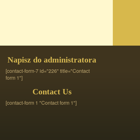
Napisz do administratora
[contact-form-7 id="226" title="Contact
form 1"]
Contact Us
[contact-form 1 "Contact form 1"]