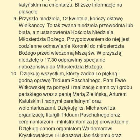
katyńskim na cmentarzu. Bliższe informacje na
plakacie
Przyszła niedziela, 12 kwietnia, kończy oktawę
Wielkanocy. To tak zwana niedziela przewodnia lub
biała, a z ustanowienia Kościoła Niedziela
Miłosierdzia Bożego. Przygotowaniem do niej jest
codzienne odmawianie Koronki do miłosierdzia
Bożego przed wieczorną Mszą św. W przyszłą
niedzielę o 17.30 odprawimy specjalne
nabożeństwo do Miłosierdzia Bożego.
Dziękuję wszystkim, którzy zadbali o piękną i
godną oprawę Triduum Paschalnego. Pani Ewie
Witkowskiej za pomysł i realizację ciemnicy i grobu
pańskiego wraz z panią Marią Zielińską, Arturem
Katulskim i radnymi parafialnymi oraz
wolontariuszami. Dziękuję ks. Michałowi za
organizację liturgii Triduum Paschalnego oraz
ceremoniarzom i ministrantom za jej prowadzenie.
Dziękuję panom organistom Waldemarowi
Krystkowiakowi i Łukaszowi Jasińskiemu oraz