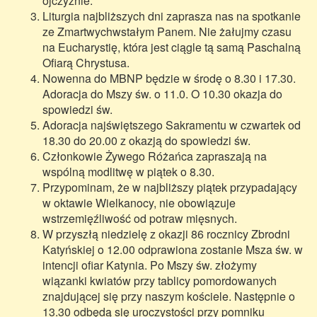
ojczyźnie.
Liturgia najbliższych dni zaprasza nas na spotkanie
ze Zmartwychwstałym Panem. Nie żałujmy czasu
na Eucharystię, która jest ciągle tą samą Paschalną
Ofiarą Chrystusa.
Nowenna do MBNP będzie w środę o 8.30 i 17.30.
Adoracja do Mszy św. o 11.0. O 10.30 okazja do
spowiedzi św.
Adoracja najświętszego Sakramentu w czwartek od
18.30 do 20.00 z okazją do spowiedzi św.
Członkowie Żywego Różańca zapraszają na
wspólną modlitwę w piątek o 8.30.
Przypominam, że w najbliższy piątek przypadający
w oktawie Wielkanocy, nie obowiązuje
wstrzemięźliwość od potraw mięsnych.
W przyszłą niedzielę z okazji 86 rocznicy Zbrodni
Katyńskiej o 12.00 odprawiona zostanie Msza św. w
intencji ofiar Katynia. Po Mszy św. złożymy
wiązanki kwiatów przy tablicy pomordowanych
znajdującej się przy naszym kościele. Następnie o
13.30 odbędą się uroczystości przy pomniku