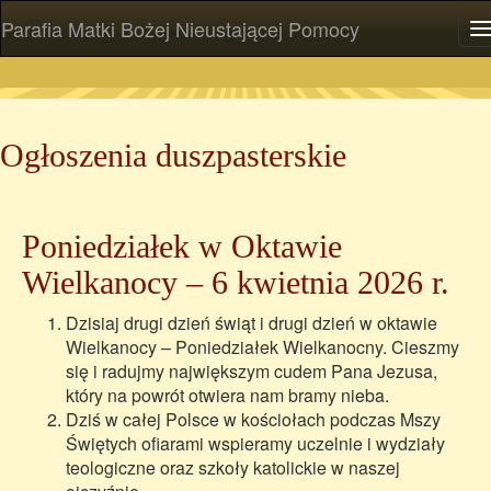
Parafia Matki Bożej Nieustającej Pomocy
P
Ogłoszenia duszpasterskie
Poniedziałek w Oktawie
Wielkanocy – 6 kwietnia 2026 r.
Dzisiaj drugi dzień świąt i drugi dzień w oktawie
Wielkanocy – Poniedziałek Wielkanocny. Cieszmy
się i radujmy największym cudem Pana Jezusa,
który na powrót otwiera nam bramy nieba.
Dziś w całej Polsce w kościołach podczas Mszy
Świętych ofiarami wspieramy uczelnie i wydziały
teologiczne oraz szkoły katolickie w naszej