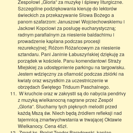
Zespołowi „Gloria” za muzykę i śpiewy liturgiczne.
Szczególne podziękowania kieruję do lektorów
świeckich za przekazywanie Słowa Bożego a
panom szafarzom: Januszowi Wojciechowskiemu i
Jackowi Kopciowi za posługę eucharystyczną;
radnym parafialnym za niesienie baldachimu i
prowadzenie kapłana podczas procesji
rezurekcyjnej; Różom Różańcowym za niesienie
sztandaru. Pani Janinie Łabuszyńskiej dziękuję za
porządek w kościele. Panu komendantowi Straży
Miejskiej za udostępnienie parkingu na targowisku.
Jestem wdzięczny za ofiarność podczas zbiórki na
kwiaty oraz wszystkim za uczestniczenie w
obrzędach Świętego Triduum Paschalnego.
W kruchcie oraz w zakrystii są do nabycia pendrivy
z muzyką wielkanocną nagrane przez Zespół
„Gloria”. Słuchamy tych pięknych melodii przed
każdą Mszą św. Niech będą źródłem refleksji nad
tajemnicą zmartwychwstania w trwającej Oktawie
Wielkanocy. Cena 45zł.
Zmarł ks. Prałat Teodor Paradowski, kapłan