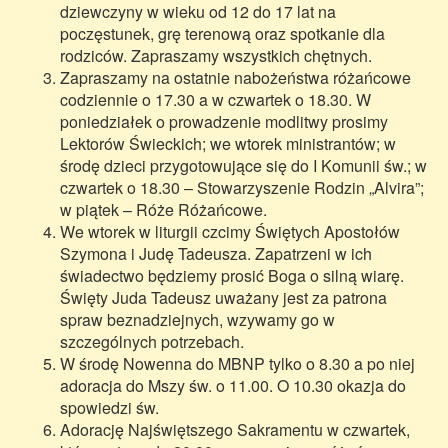
dziewczyny w wieku od 12 do 17 lat na
poczęstunek, grę terenową oraz spotkanie dla
rodziców. Zapraszamy wszystkich chętnych.
Zapraszamy na ostatnie nabożeństwa różańcowe
codziennie o 17.30 a w czwartek o 18.30. W
poniedziałek o prowadzenie modlitwy prosimy
Lektorów Świeckich; we wtorek ministrantów; w
środę dzieci przygotowujące się do I Komunii św.; w
czwartek o 18.30 – Stowarzyszenie Rodzin „Alvira”;
w piątek – Róże Różańcowe.
We wtorek w liturgii czcimy Świętych Apostołów
Szymona i Judę Tadeusza. Zapatrzeni w ich
świadectwo będziemy prosić Boga o silną wiarę.
Święty Juda Tadeusz uważany jest za patrona
spraw beznadziejnych, wzywamy go w
szczególnych potrzebach.
W środę Nowenna do MBNP tylko o 8.30 a po niej
adoracja do Mszy św. o 11.00. O 10.30 okazja do
spowiedzi św.
Adorację Najświętszego Sakramentu w czwartek,