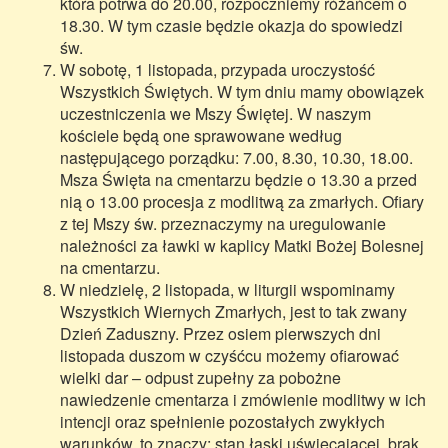
która potrwa do 20.00, rozpoczniemy różańcem o
18.30. W tym czasie będzie okazja do spowiedzi
św.
W sobotę, 1 listopada, przypada uroczystość
Wszystkich Świętych. W tym dniu mamy obowiązek
uczestniczenia we Mszy Świętej. W naszym
kościele będą one sprawowane według
następującego porządku: 7.00, 8.30, 10.30, 18.00.
Msza Święta na cmentarzu będzie o 13.30 a przed
nią o 13.00 procesja z modlitwą za zmarłych. Ofiary
z tej Mszy św. przeznaczymy na uregulowanie
należności za ławki w kaplicy Matki Bożej Bolesnej
na cmentarzu.
W niedzielę, 2 listopada, w liturgii wspominamy
Wszystkich Wiernych Zmarłych, jest to tak zwany
Dzień Zaduszny. Przez osiem pierwszych dni
listopada duszom w czyśćcu możemy ofiarować
wielki dar – odpust zupełny za pobożne
nawiedzenie cmentarza i zmówienie modlitwy w ich
intencji oraz spełnienie pozostałych zwykłych
warunków, to znaczy: stan łaski uświęcającej, brak