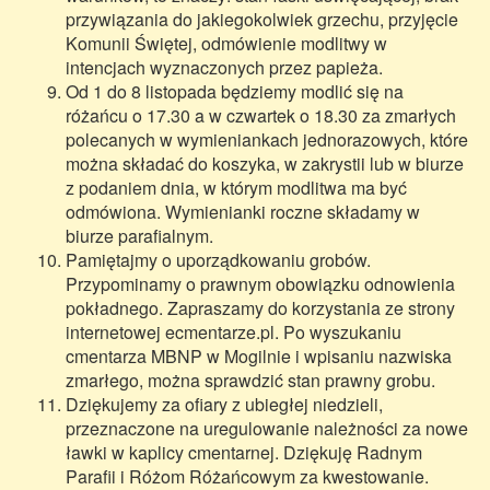
przywiązania do jakiegokolwiek grzechu, przyjęcie
Komunii Świętej, odmówienie modlitwy w
intencjach wyznaczonych przez papieża.
Od 1 do 8 listopada będziemy modlić się na
różańcu o 17.30 a w czwartek o 18.30 za zmarłych
polecanych w wymieniankach jednorazowych, które
można składać do koszyka, w zakrystii lub w biurze
z podaniem dnia, w którym modlitwa ma być
odmówiona. Wymienianki roczne składamy w
biurze parafialnym.
Pamiętajmy o uporządkowaniu grobów.
Przypominamy o prawnym obowiązku odnowienia
pokładnego. Zapraszamy do korzystania ze strony
internetowej ecmentarze.pl. Po wyszukaniu
cmentarza MBNP w Mogilnie i wpisaniu nazwiska
zmarłego, można sprawdzić stan prawny grobu.
Dziękujemy za ofiary z ubiegłej niedzieli,
przeznaczone na uregulowanie należności za nowe
ławki w kaplicy cmentarnej. Dziękuję Radnym
Parafii i Różom Różańcowym za kwestowanie.