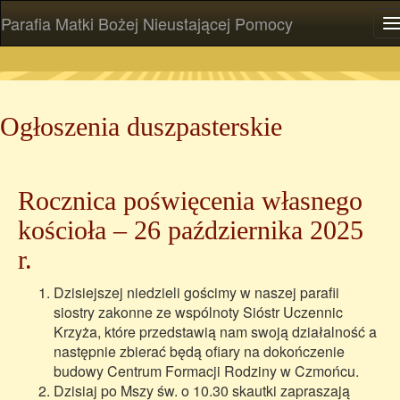
Parafia Matki Bożej Nieustającej Pomocy
P
Ogłoszenia duszpasterskie
Rocznica poświęcenia własnego
kościoła – 26 października 2025
r.
Dzisiejszej niedzieli gościmy w naszej parafii
siostry zakonne ze wspólnoty Sióstr Uczennic
Krzyża, które przedstawią nam swoją działalność a
następnie zbierać będą ofiary na dokończenie
budowy Centrum Formacji Rodziny w Czmońcu.
Dzisiaj po Mszy św. o 10.30 skautki zapraszają