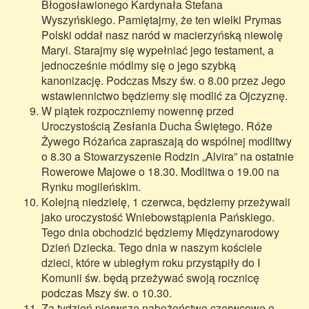
Błogosławionego Kardynała Stefana
Wyszyńskiego. Pamiętajmy, że ten wielki Prymas
Polski oddał nasz naród w macierzyńską niewolę
Maryi. Starajmy się wypełniać jego testament, a
jednocześnie módlmy się o jego szybką
kanonizację. Podczas Mszy św. o 8.00 przez Jego
wstawiennictwo będziemy się modlić za Ojczyznę.
W piątek rozpoczniemy nowennę przed
Uroczystością Zesłania Ducha Świętego. Róże
Żywego Różańca zapraszają do wspólnej modlitwy
o 8.30 a Stowarzyszenie Rodzin „Alvira” na ostatnie
Rowerowe Majowe o 18.30. Modlitwa o 19.00 na
Rynku mogileńskim.
Kolejną niedzielę, 1 czerwca, będziemy przeżywali
jako uroczystość Wniebowstąpienia Pańskiego.
Tego dnia obchodzić będziemy Międzynarodowy
Dzień Dziecka. Tego dnia w naszym kościele
dzieci, które w ubiegłym roku przystąpiły do I
Komunii św. będą przeżywać swoją rocznicę
podczas Mszy św. o 10.30.
Za tydzień pierwsze nabożeństwo czerwcowe o