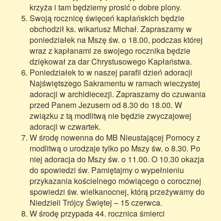
krzyża i tam będziemy prosić o dobre plony.
Swoją rocznicę święceń kapłańskich będzie
obchodził ks. wikariusz Michał. Zapraszamy w
poniedziałek na Mszę św. o 18.00, podczas której
wraz z kapłanami ze swojego rocznika będzie
dziękował za dar Chrystusowego Kapłaństwa.
Poniedziałek to w naszej parafii dzień adoracji
Najświętszego Sakramentu w ramach wieczystej
adoracji w archidiecezji. Zapraszamy do czuwania
przed Panem Jezusem od 8.30 do 18.00. W
związku z tą modlitwą nie będzie zwyczajowej
adoracji w czwartek.
W środę nowenna do MB Nieustającej Pomocy z
modlitwą o urodzaje tylko po Mszy św. o 8.30. Po
niej adoracja do Mszy św. o 11.00. O 10.30 okazja
do spowiedzi św. Pamiętajmy o wypełnieniu
przykazania kościelnego mówiącego o corocznej
spowiedzi św. wielkanocnej, którą przeżywamy do
Niedzieli Trójcy Świętej – 15 czerwca.
W środę przypada 44. rocznica śmierci