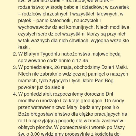
św.: w poniedziałek – rodziców, we wtorek –
rodzeństwo; w środę babcie i dziadków; w czwartek
– rodziców chrzestnych i wszystkich krewnych; w
piątek – panie katechetki, nauczycieli i
wychowawców dzieci komunijnych. Niech modlitwa
czystych serc dzieci wszystkim, którzy są przy nich
w tak ważnych dla nich chwilach, wyjedna wszelkie
łaski.
W Białym Tygodniu nabożeństwa majowe będą
sprawowane codziennie o 17.45.
W poniedziałek, 26 maja, obchodzimy Dzień Matki.
Niech nie zabraknie wdzięcznej pamięci o naszych
mamach, tych żyjących i tych, które Pan Bóg
powołał już do siebie.
W poniedziałek rozpoczniemy doroczne Dni
modlitw o urodzaje i za kraje głodujące. Do środy
przez wstawiennictwo Maryi będziemy prosili o
Boże błogosławieństwo dla ciężko pracujących na
roli i o sprzyjającą pogodę dla wzrostu zasiewów i
obfitych plonów. W poniedziałek i wtorek po Mszy
św. o 8.00 wyjdziemy procesyjnie z kościoła do