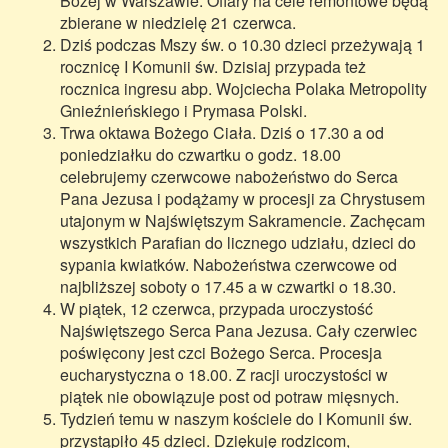
Bożej w Warszawie. Ofiary na cele remontowe będą
zbierane w niedzielę 21 czerwca.
Dziś podczas Mszy św. o 10.30 dzieci przeżywają 1
rocznicę I Komunii św. Dzisiaj przypada też
rocznica ingresu abp. Wojciecha Polaka Metropolity
Gnieźnieńskiego i Prymasa Polski.
Trwa oktawa Bożego Ciała. Dziś o 17.30 a od
poniedziałku do czwartku o godz. 18.00
celebrujemy czerwcowe nabożeństwo do Serca
Pana Jezusa i podążamy w procesji za Chrystusem
utajonym w Najświętszym Sakramencie. Zachęcam
wszystkich Parafian do licznego udziału, dzieci do
sypania kwiatków. Nabożeństwa czerwcowe od
najbliższej soboty o 17.45 a w czwartki o 18.30.
W piątek, 12 czerwca, przypada uroczystość
Najświętszego Serca Pana Jezusa. Cały czerwiec
poświęcony jest czci Bożego Serca. Procesja
eucharystyczna o 18.00. Z racji uroczystości w
piątek nie obowiązuje post od potraw mięsnych.
Tydzień temu w naszym kościele do I Komunii św.
przystąpiło 45 dzieci. Dziękuję rodzicom,