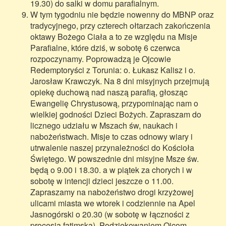
19.30) do salki w domu parafialnym.
W tym tygodniu nie będzie nowenny do MBNP oraz
tradycyjnego, przy czterech ołtarzach zakończenia
oktawy Bożego Ciała a to ze względu na Misje
Parafialne, które dziś, w sobotę 6 czerwca
rozpoczynamy. Poprowadzą je Ojcowie
Redemptoryści z Torunia: o. Łukasz Kalisz i o.
Jarosław Krawczyk. Na 8 dni misyjnych przejmują
opiekę duchową nad naszą parafią, głosząc
Ewangelię Chrystusową, przypominając nam o
wielkiej godności Dzieci Bożych. Zapraszam do
licznego udziału w Mszach św, naukach i
nabożeństwach. Misje to czas odnowy wiary i
utrwalenie naszej przynależności do Kościoła
Świętego. W powszednie dni misyjne Msze św.
będą o 9.00 i 18.30. a w piątek za chorych i w
sobotę w intencji dzieci jeszcze o 11.00.
Zapraszamy na nabożeństwo drogi krzyżowej
ulicami miasta we wtorek i codziennie na Apel
Jasnogórski o 20.30 (w sobotę w łączności z
procesją fatimską). Podziękowaniem Ojcom