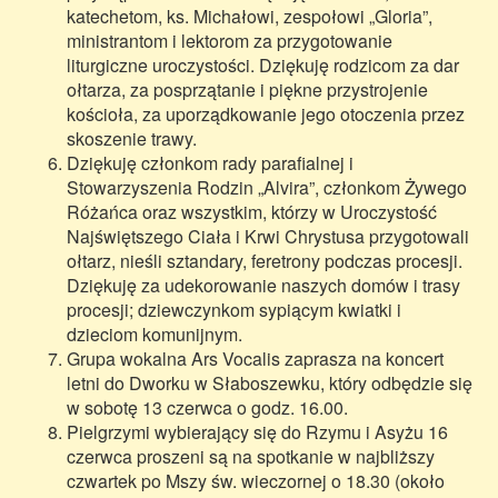
katechetom, ks. Michałowi, zespołowi „Gloria”,
ministrantom i lektorom za przygotowanie
liturgiczne uroczystości. Dziękuję rodzicom za dar
ołtarza, za posprzątanie i piękne przystrojenie
kościoła, za uporządkowanie jego otoczenia przez
skoszenie trawy.
Dziękuję członkom rady parafialnej i
Stowarzyszenia Rodzin „Alvira”, członkom Żywego
Różańca oraz wszystkim, którzy w Uroczystość
Najświętszego Ciała i Krwi Chrystusa przygotowali
ołtarz, nieśli sztandary, feretrony podczas procesji.
Dziękuję za udekorowanie naszych domów i trasy
procesji; dziewczynkom sypiącym kwiatki i
dzieciom komunijnym.
Grupa wokalna Ars Vocalis zaprasza na koncert
letni do Dworku w Słaboszewku, który odbędzie się
w sobotę 13 czerwca o godz. 16.00.
Pielgrzymi wybierający się do Rzymu i Asyżu 16
czerwca proszeni są na spotkanie w najbliższy
czwartek po Mszy św. wieczornej o 18.30 (około