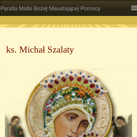
Parafia Matki Bożej Nieustającej Pomocy
P
ks. Michał Szalaty