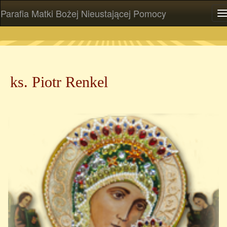
Parafia Matki Bożej Nieustającej Pomocy
P
ks. Piotr Renkel