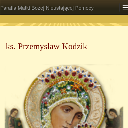
Parafia Matki Bożej Nieustającej Pomocy
P
ks. Przemysław Kodzik