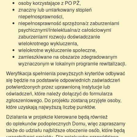
osoby korzystające z PO PŻ,
znaczny lub umiarkowany stopień
niepełnosprawności,
niepełnosprawność sprzężona/z zaburzeniami
psychicznymi/intelektualna/z całościowymi
zaburzeniami rozwoju doświadczanie
wielokrotnego wykluczenia,
wielokrotne wykluczenie społeczne,
zamieszkiwane na obszarze zdegradowanym
wyznaczonym w lokalnym programie rewitalizacji.
Weryfikacja spełnienia powyższych kryteriów odbywać
się będzie na podstawie odpowiednich zaświadczeń
potwierdzonych przez uprawnioną instytucje lub
oświadczeń, które należy dołączyć do formularza
zgłoszeniowego. Do projektu zostaną przyjęte osoby,
które uzyskają najwyższą liczbę punktów.
Działania w projekcie kierowane będą również
do opiekunów podopiecznych Domu, więc zapraszamy
także do udziału najbliższe otoczenie osób, które będą
uczestnikami projektu. Dla opiekunów przewidziane