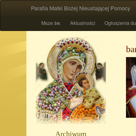
Parafia Matki Bożej Nieustającej Pomocy
Msze św.
Aktualności
Ogłoszenia du
ba
Archiwum