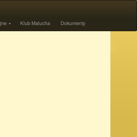
ijne
Klub Malucha
Dokumenty