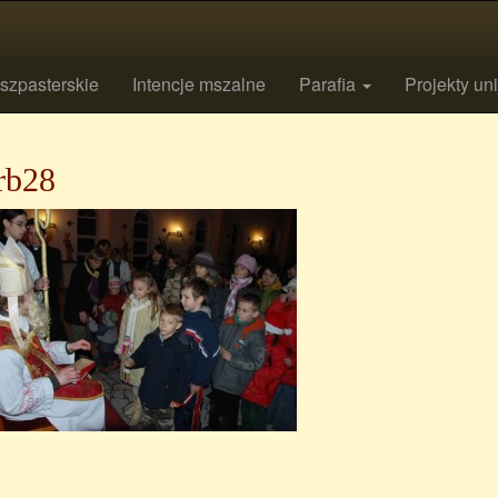
szpasterskie
Intencje mszalne
Parafia
Projekty un
rb28