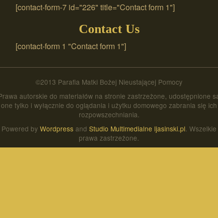
[contact-form-7 id="226" title="Contact form 1"]
Contact Us
[contact-form 1 "Contact form 1"]
©2013 Parafia Matki Bożej Nieustającej Pomocy
Prawa autorskie do materiałów na stronie zastrzeżone, udostępnione s
one tylko i wyłącznie do oglądania i użytku domowego zabrania się ich
rozpowszechniania.
Powered by
Wordpress
and
Studio Multimedialne ljasinski.pl
. Wszelkie
prawa zastrzeżone.