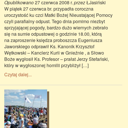
Opublikowano
27 czerwca 2008 r.
przez
ŁJasiński
W piątek 27 czerwca br. przypadła coroczna
uroczystość ku czci Matki Bożej Nieustającej Pomocy
czyli parafialny odpust. Tego dnia pomimo niezbyt
sprzyjającej pogody, bardzo dużo wiernych zebrało
się na sumie odpustowej o godzinie 18.00, którą
na zaproszenie księdza proboszcza Eugeniusza
Jaworskiego odprawił Ks. Kanonik Krzysztof
Wętkowski – Kanclerz Kurii w Gnieźnie , a Słowo
Boże wygłosił Ks. Profesor – prałat Jerzy Stefański,
który w wygłoszonej homilii przybliżył […]
Czytaj dalej...