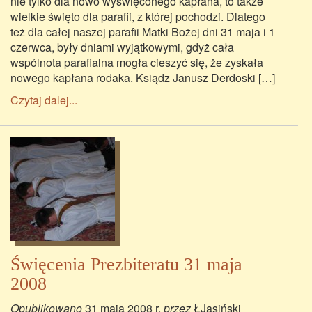
nie tylko dla nowo wyświęconego kapłana, to także
wielkie święto dla parafii, z której pochodzi. Dlatego
też dla całej naszej parafii Matki Bożej dni 31 maja i 1
czerwca, były dniami wyjątkowymi, gdyż cała
wspólnota parafialna mogła cieszyć się, że zyskała
nowego kapłana rodaka. Ksiądz Janusz Derdoski […]
Czytaj dalej...
Święcenia Prezbiteratu 31 maja
2008
Opublikowano
31 maja 2008 r.
przez
ŁJasiński