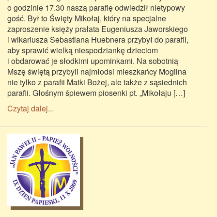
o godzinie 17.30 naszą parafię odwiedził nietypowy
gość. Był to Święty Mikołaj, który na specjalne
zaproszenie księży prałata Eugeniusza Jaworskiego
i wikariusza Sebastiana Huebnera przybył do parafii,
aby sprawić wielką niespodziankę dzieciom
i obdarować je słodkimi upominkami. Na sobotnią
Mszę świętą przybyli najmłodsi mieszkańcy Mogilna
nie tylko z parafii Matki Bożej, ale także z sąsiednich
parafii. Głośnym śpiewem piosenki pt. „Mikołaju […]
Czytaj dalej...