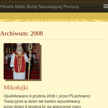
Parafia Matki Bożej Nieustającej Pomocy
P
Archiwum: 2008
Mikołajki
Opublikowano
6 grudnia 2008 r.
przez
PLachowicz
Tradycyjnie w dzień tak bardzo wyczekiwany
przez dzieci 6 grudnia br. po wieczornej mszy