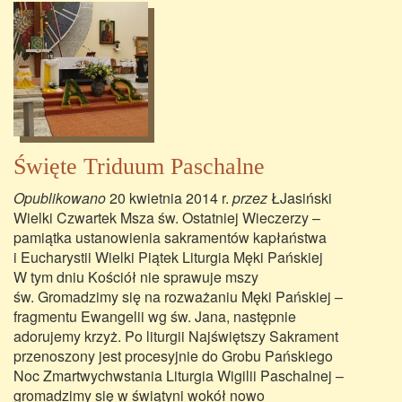
Święte Triduum Paschalne
Opublikowano
20 kwietnia 2014 r.
przez
ŁJasiński
Wielki Czwartek Msza św. Ostatniej Wieczerzy –
pamiątka ustanowienia sakramentów kapłaństwa
i Eucharystii Wielki Piątek Liturgia Męki Pańskiej
W tym dniu Kościół nie sprawuje mszy
św. Gromadzimy się na rozważaniu Męki Pańskiej –
fragmentu Ewangelii wg św. Jana, następnie
adorujemy krzyż. Po liturgii Najświętszy Sakrament
przenoszony jest procesyjnie do Grobu Pańskiego
Noc Zmartwychwstania Liturgia Wigilii Paschalnej –
gromadzimy się w świątyni wokół nowo