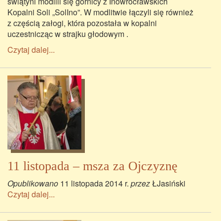
świątyni modlili się górnicy z Inowrocławskich
Kopalni Soli „SolIno”. W modlitwie łączyli się również
z częścią załogi, która pozostała w kopalni
uczestnicząc w strajku głodowym .
Czytaj dalej...
11 listopada – msza za Ojczyznę
Opublikowano
11 listopada 2014 r.
przez
ŁJasiński
Czytaj dalej...