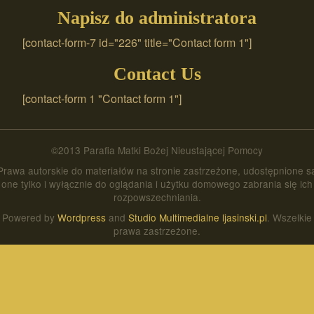
Napisz do administratora
[contact-form-7 id="226" title="Contact form 1"]
Contact Us
[contact-form 1 "Contact form 1"]
©2013 Parafia Matki Bożej Nieustającej Pomocy
Prawa autorskie do materiałów na stronie zastrzeżone, udostępnione s
one tylko i wyłącznie do oglądania i użytku domowego zabrania się ich
rozpowszechniania.
Powered by
Wordpress
and
Studio Multimedialne ljasinski.pl
. Wszelkie
prawa zastrzeżone.