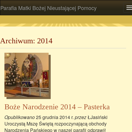
Parafia Matki Bożej Nieustającej Pomocy
P
Archiwum: 2014
Boże Narodzenie 2014 – Pasterka
Opublikowano
25 grudnia 2014 r.
przez
ŁJasiński
Uroczystą Mszę Świętą rozpoczynającą obchody
Narodzenia Pańskiego w naszej parafii odprawił