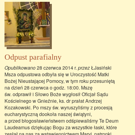
Odpust parafialny
Opublikowano
28 czerwca 2014 r.
przez
ŁJasiński
Msza odpustowa odbyła się w Uroczystość Matki
Bożej Nieustającej Pomocy, w tym roku przesuniętą
na dzień 28 czerwca o godz. 18:00. Mszę
św. odprawił i Słowo Boże wygłosił Oficjał Sądu
Kościelnego w Gnieźnie, ks. dr prałat Andrzej
Kozakowski. Po mszy św. wyruszyliśmy z procesją
eucharystyczną dookoła naszej świątyni,
a przed błogosławieństwem odśpiewaliśmy Te Deum
Laudeamus dziękując Bogu za wszystkie łaski, które
zesłał na nas za wstawiennictwem Maryi, patronki