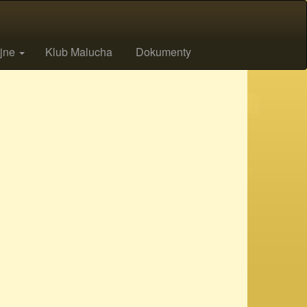
ijne
Klub Malucha
Dokumenty