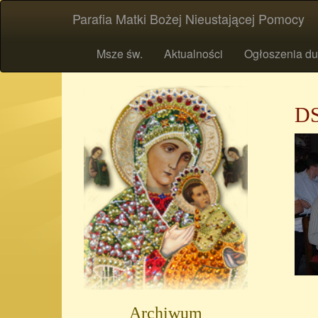
Parafia Matki Bożej Nieustającej Pomocy
Msze św.
Aktualności
Ogłoszenia du
DS
Archiwum