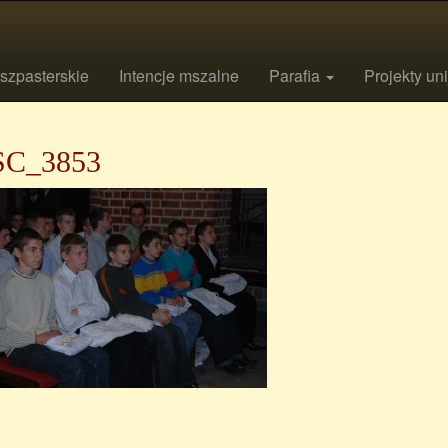
szpasterskie
Intencje mszalne
Parafia
Projekty un
C_3853