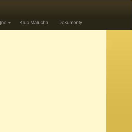
ijne
Klub Malucha
Dokumenty