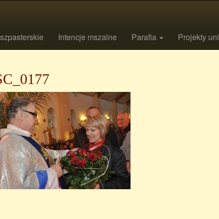
szpasterskie
Intencje mszalne
Parafia
Projekty un
C_0177