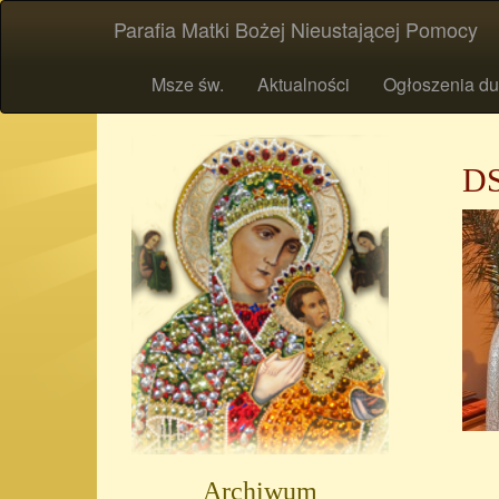
Parafia Matki Bożej Nieustającej Pomocy
Msze św.
Aktualności
Ogłoszenia du
DS
Archiwum