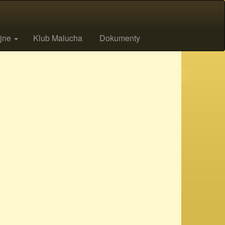
ijne
Klub Malucha
Dokumenty