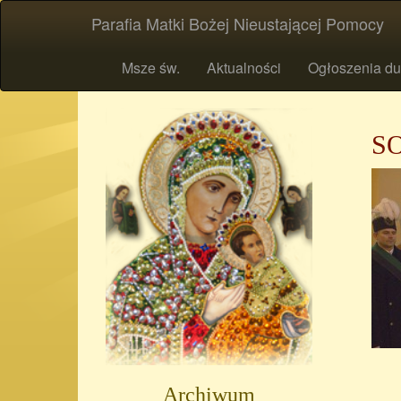
Parafia Matki Bożej Nieustającej Pomocy
Msze św.
Aktualności
Ogłoszenia du
S
Archiwum