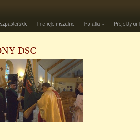
szpasterskie
Intencje mszalne
Parafia
Projekty un
ONY DSC