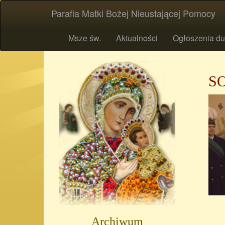
Parafia Matki Bożej Nieustającej Pomocy
Msze św.
Aktualności
Ogłoszenia du
S
Archiwum