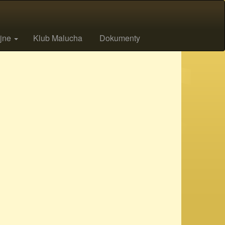
ijne
Klub Malucha
Dokumenty