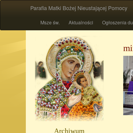
Parafia Matki Bożej Nieustającej Pomocy
Msze św.
Aktualności
Ogłoszenia du
mi
Archiwum