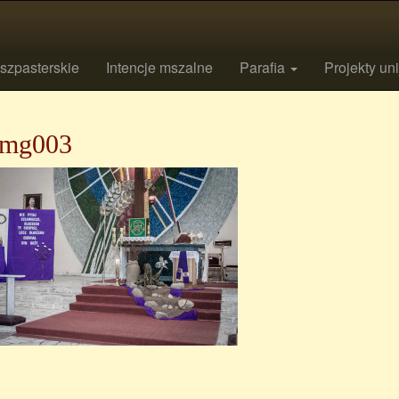
szpasterskie
Intencje mszalne
Parafia
Projekty un
mg003