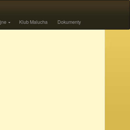
ijne
Klub Malucha
Dokumenty