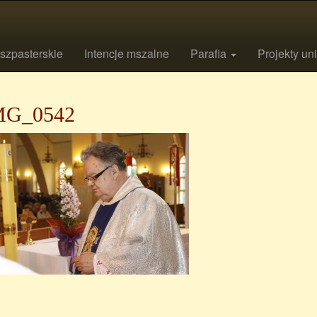
szpasterskie
Intencje mszalne
Parafia
Projekty un
MG_0542