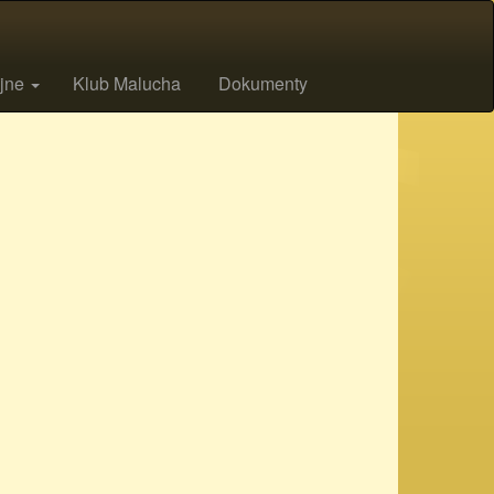
ijne
Klub Malucha
Dokumenty