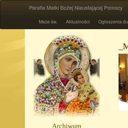
Parafia Matki Bożej Nieustającej Pomocy
Msze św.
Aktualności
Ogłoszenia du
_
Archiwum