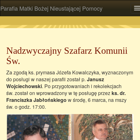
Parafia Matki Bożej Nieustającej Pomocy
P
Nadzwyczajny Szafarz Komunii
Św.
Za zgodą ks. prymasa Józefa Kowalczyka, wyznaczonym
do posługi w naszej parafii został p.
Janusz
Wojciechowski
. Po przygotowaniach i rekolekcjach
św. został on wprowadzony w tę posługę przez
ks. dr.
Franciszka Jabłońskiego
w środę, 6 marca, na mszy
św. o godz. 17:00.