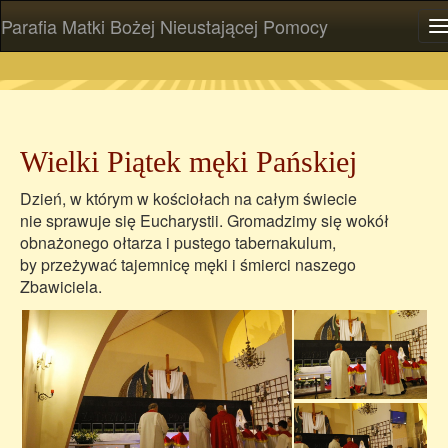
Parafia Matki Bożej Nieustającej Pomocy
P
Wielki Piątek męki Pańskiej
Dzień, w którym w kościołach na całym świecie
nie sprawuje się Eucharystii. Gromadzimy się wokół
obnażonego ołtarza i pustego tabernakulum,
by przeżywać tajemnicę męki i śmierci naszego
Zbawiciela.