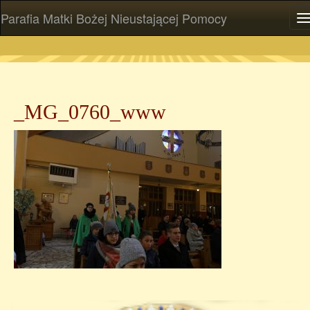
Parafia Matki Bożej Nieustającej Pomocy
P
_MG_0760_www