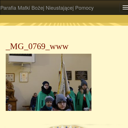
Parafia Matki Bożej Nieustającej Pomocy
P
_MG_0769_www