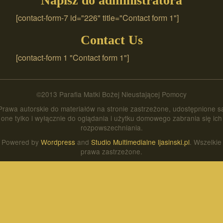
Napisz do administratora
[contact-form-7 id="226" title="Contact form 1"]
Contact Us
[contact-form 1 "Contact form 1"]
©2013 Parafia Matki Bożej Nieustającej Pomocy
Prawa autorskie do materiałów na stronie zastrzeżone, udostępnione s
one tylko i wyłącznie do oglądania i użytku domowego zabrania się ich
rozpowszechniania.
Powered by
Wordpress
and
Studio Multimedialne ljasinski.pl
. Wszelkie
prawa zastrzeżone.