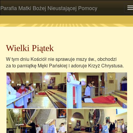
Parafia Matki Bożej Nieustającej Pomocy
P
Wielki Piątek
W tym dniu Kościół nie sprawuje mszy św., obchodzi
za to pamiątkę Męki Pańskiej i adoruje Krzyż Chrystusa.