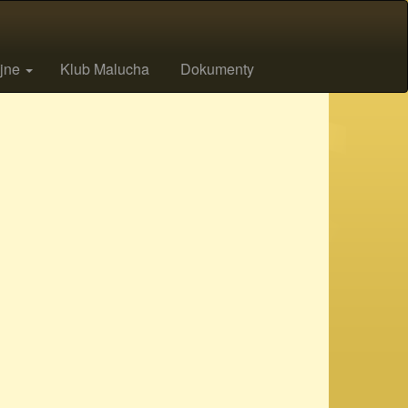
ijne
Klub Malucha
Dokumenty