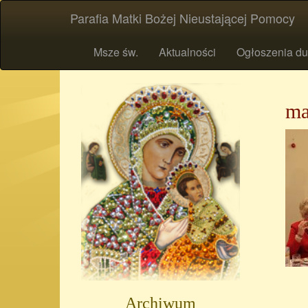
Parafia Matki Bożej Nieustającej Pomocy
Msze św.
Aktualności
Ogłoszenia du
ma
Archiwum