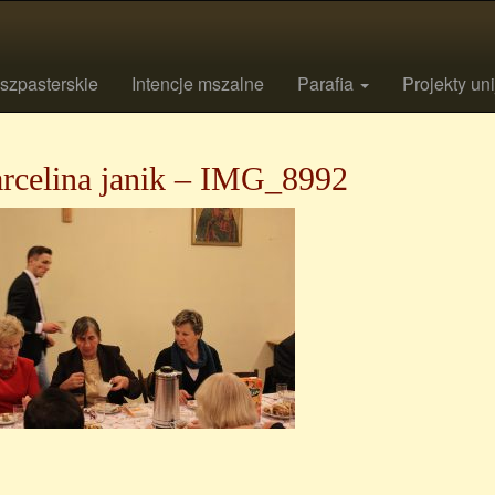
szpasterskie
Intencje mszalne
Parafia
Projekty un
rcelina janik – IMG_8992