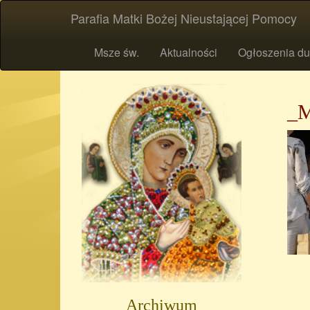
Parafia Matki Bożej Nieustającej Pomocy
Msze św.
Aktualności
Ogłoszenia du
_
Archiwum