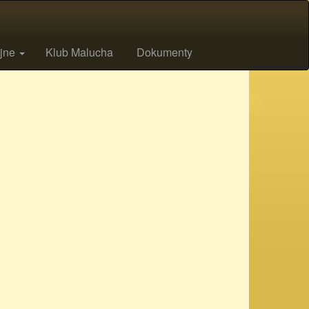
ijne
Klub Malucha
Dokumenty