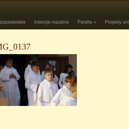
szpasterskie
Intencje mszalne
Parafia
Projekty un
MG_0137