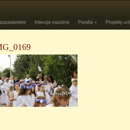
szpasterskie
Intencje mszalne
Parafia
Projekty un
MG_0169