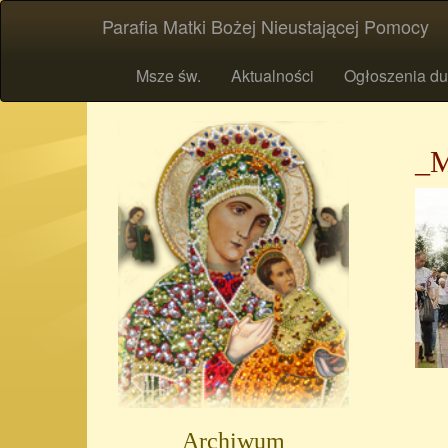
Parafia Matki Bożej Nieustającej Pomocy
Msze św.
Aktualności
Ogłoszenia du
_
Archiwum