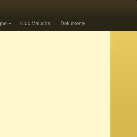
ijne
Klub Malucha
Dokumenty