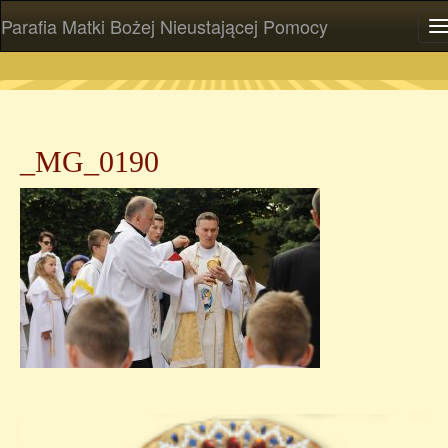
Parafia Matki Bożej Nieustającej Pomocy
P
_MG_0190