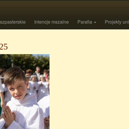
szpasterskie
Intencje mszalne
Parafia
Projekty un
25