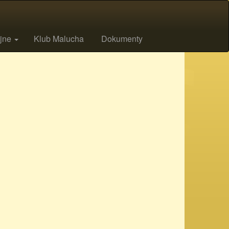
ijne
Klub Malucha
Dokumenty