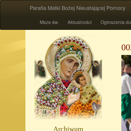
Parafia Matki Bożej Nieustającej Pomocy
Msze św.
Aktualności
Ogłoszenia du
00
Archiwum