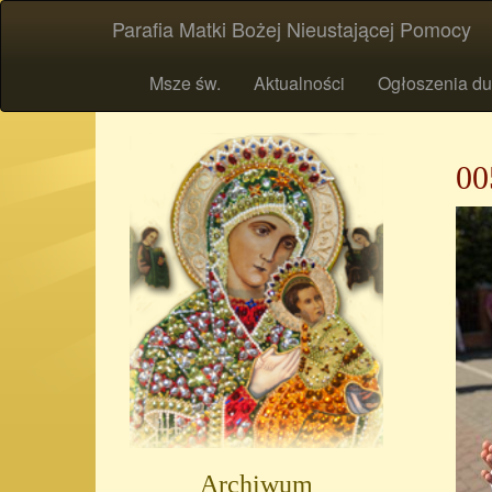
Parafia Matki Bożej Nieustającej Pomocy
Msze św.
Aktualności
Ogłoszenia du
00
Archiwum