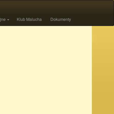
ijne
Klub Malucha
Dokumenty