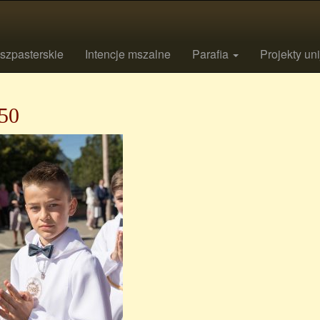
szpasterskie
Intencje mszalne
Parafia
Projekty un
50