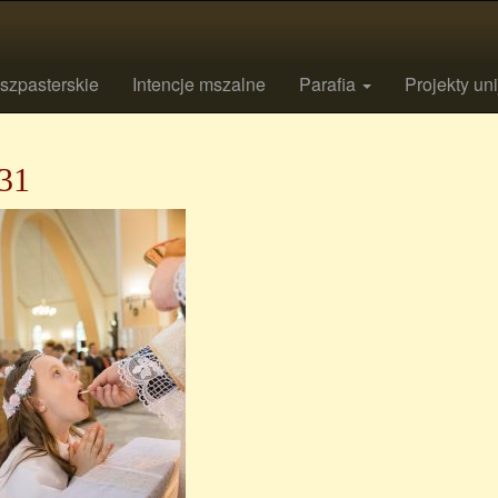
szpasterskie
Intencje mszalne
Parafia
Projekty un
31