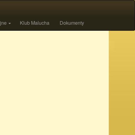
ijne
Klub Malucha
Dokumenty