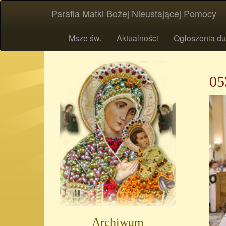
Parafia Matki Bożej Nieustającej Pomocy
Msze św.
Aktualności
Ogłoszenia du
05
Archiwum