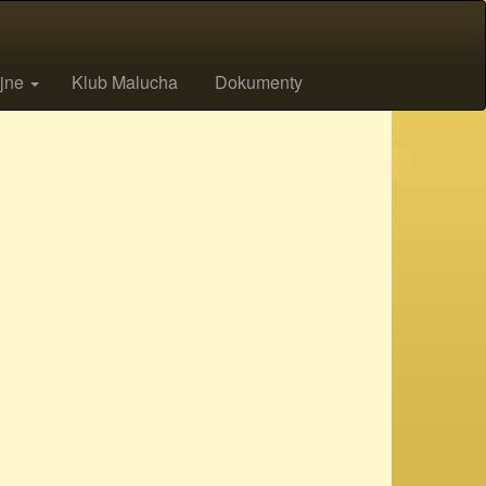
ijne
Klub Malucha
Dokumenty