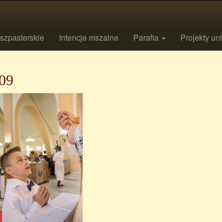
szpasterskie
Intencje mszalne
Parafia
Projekty un
09