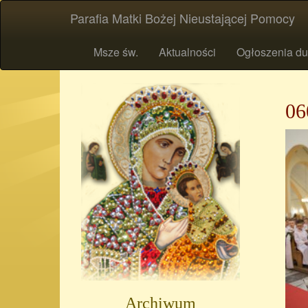
Parafia Matki Bożej Nieustającej Pomocy
Msze św.
Aktualności
Ogłoszenia du
06
Archiwum